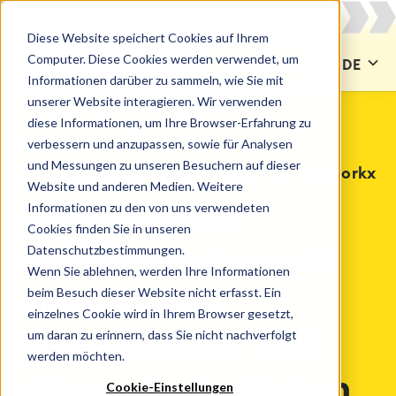
Diese Website speichert Cookies auf Ihrem
Computer. Diese Cookies werden verwendet, um
KONTAKT
DE
Informationen darüber zu sammeln, wie Sie mit
unserer Website interagieren. Wir verwenden
diese Informationen, um Ihre Browser-Erfahrung zu
verbessern und anzupassen, sowie für Analysen
und Messungen zu unseren Besuchern auf dieser
Omnichannel Customer Service mit catworkx
Website und anderen Medien. Weitere
Informationen zu den von uns verwendeten
Omnichannel
Cookies finden Sie in unseren
Datenschutzbestimmungen.
Kundenservice mit
Wenn Sie ablehnen, werden Ihre Informationen
beim Besuch dieser Website nicht erfasst. Ein
Jira Service
einzelnes Cookie wird in Ihrem Browser gesetzt,
um daran zu erinnern, dass Sie nicht nachverfolgt
Management und
werden möchten.
allen erforderlichen
Cookie-Einstellungen