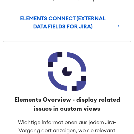
LMS / eLearning
ERP Solutions
Reports und Dashboards
ELEMENTS CONNECT (EXTERNAL
Arbeitsmanagement
DATA FIELDS FOR JIRA)
SOLUTIONS
Knowledge & Information
Enterprise Wiki
Meetings
SERVICES
■
Social Intranet
Virtual Office
■
RESSOURCEN
■
■
Integration
Artificial Intelligence
Elements Overview - display related
■
ÜBER UNS
SAP Integration
issues in custom views
Wichtige Informationen aus jedem Jira-
Atlassian Backup & Restore
Vorgang dort anzeigen, wo sie relevant