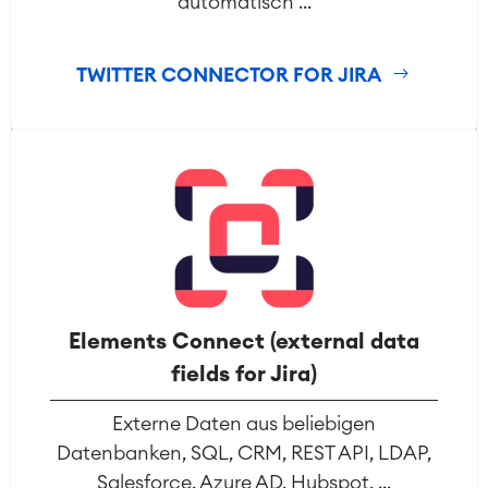
automatisch ...
Requirements Management
Agile Development
Test Management
TWITTER CONNECTOR FOR JIRA
Technische Dokumentation
Service Management
IT Service Management & CMDB
Service Management Journey
Enterprise Service Management
Asset Management
Omnichannel Kundenservice
Industrielle Instandhaltung
Elements Connect (external data
fields for Jira)
Project & Work Management
Zeiterfassung, Planung und
Externe Daten aus beliebigen
Überstunden
Datenbanken, SQL, CRM, REST API, LDAP,
Geschäftsprozesse
Salesforce, Azure AD, Hubspot, ...