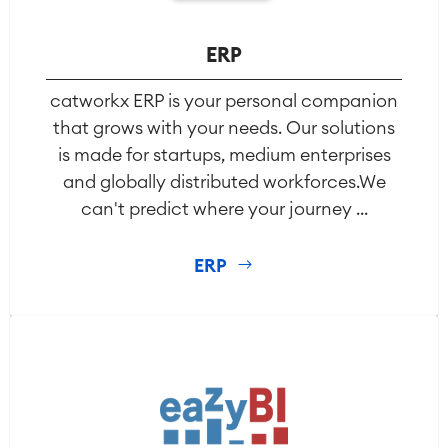
Zarządzanie usługami
ERP
Zarządzanie usługami
informatycznymi i CMDB
catworkx ERP is your personal companion
Podróż zarządzania usługami
Enterprise Service Management
that grows with your needs. Our solutions
Zarządzanie aktywami (Asset
is made for startups, medium enterprises
Management)
and globally distributed workforces.We
Wielokanałowa Obsługa Klienta
can't predict where your journey ...
Utrzymanie ruchu
ERP
ROZWIĄZANIA
Wiedza & Informacje
Enterprise Wiki
USŁUGI
Spotkania
■
Intranet
■
Wirtualne biuro
O NAS
■
■