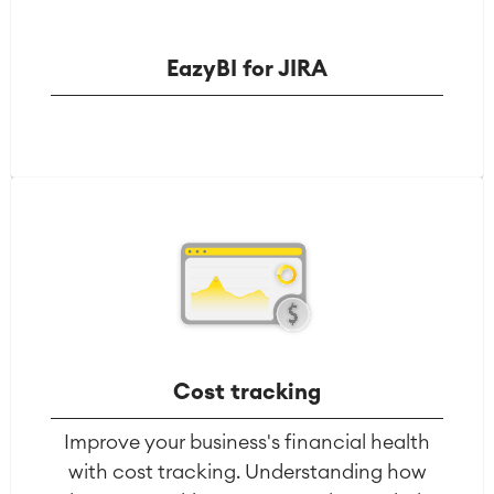
Integracje
■
Artificial Intelligence
Integracja SAP
EazyBI for JIRA
Atlassian Backup & Restore
Cost tracking
Improve your business's financial health
with cost tracking. Understanding how