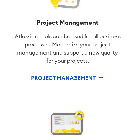
Agile & DevOps
Project Management
DevOps
Zarządzanie wymaganiami
Atlassian tools can be used for all business
Programowanie zwinne
processes. Modernize your project
Test Management
management and support a new quality
Dokumentacja techniczna
for your projects.
Projektyt & Zarządzanie
PROJECT MANAGEMENT
Rejestrowanie i planowanie czasu
pracą
Procesy Biznesowe
System zarządzania nauczaniem
(LMS) / eLearning
Rozwiązania ERP
Raporty i Dashboardy
Zarządzanie pracą