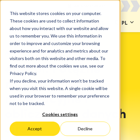
This website stores cookies on your computer.
These cookies are used to collect information
KONTAKT
PL
about how you interact with our website and allow
us to remember you. We use this information in
order to improve and customize your browsing
experience and for analytics and metrics about our
APLIKACJE DLA JIRA
EazyBI dla Jira
visitors both on this website and other media. To
find out more about the cookies we use, see our
eazyBI: Potężne
Privacy Policy.
If you decline, your information won’t be tracked
raporty, pulpity
when you visit this website. A single cookie will be
used in your browser to remember your preference
nawigacyjne i
not to be tracked.
obliczenia w danych
Cookies settings
Jira
Accept
Decline