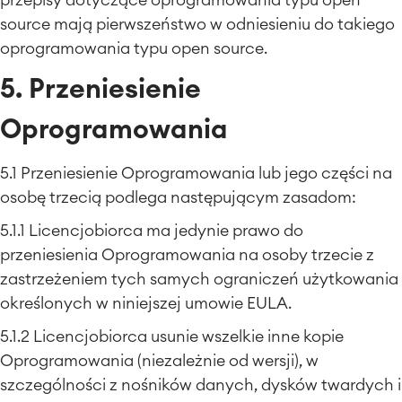
przepisy dotyczące oprogramowania typu open
Intranet
■
Wirtualne biuro
source mają pierwszeństwo w odniesieniu do takiego
O NAS
■
oprogramowania typu open source.
■
5. Przeniesienie
Integracje
■
Artificial Intelligence
Oprogramowania
Integracja SAP
5.1 Przeniesienie Oprogramowania lub jego części na
Atlassian Backup & Restore
osobę trzecią podlega następującym zasadom:
5.1.1 Licencjobiorca ma jedynie prawo do
przeniesienia Oprogramowania na osoby trzecie z
zastrzeżeniem tych samych ograniczeń użytkowania
określonych w niniejszej umowie EULA.
5.1.2 Licencjobiorca usunie wszelkie inne kopie
Oprogramowania (niezależnie od wersji), w
szczególności z nośników danych, dysków twardych i