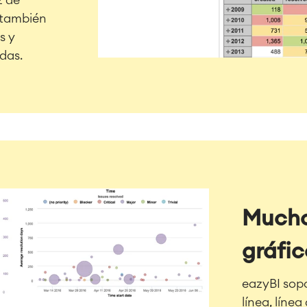
z de
, también
s y
das.
Mucho
gráfic
eazyBI sopo
línea, líne