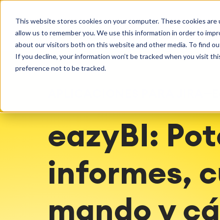
Getting Started
Oper
This website stores cookies on your computer. These cookies are u
Consultoría
Servicios
Agile & DevOps
Proje
allow us to remember you. We use this information in order to imp
SOLUCIONES
Licencias
DevOps
Planifica
Hosting g
Descubre más sobre catworkx
about our visitors both on this website and other media. To find ou
Gestión de requisitos
Procesos 
Configur
If you decline, your information won’t be tracked when you visit th
Eventos y seminarios web
Casos de 
Agile Development
LMS / eLe
Soporte
preference not to be tracked.
Gestión de pruebas
ERP Soluc
Documentación técnica
Informes 
APLICACIONES PARA JIRA
E
Empleo
Partners
Gestión d
Integration
Atlassian
eazyBI: Po
Inteligencia Artificial
catworkx academy
Consul
SAP Integración
Formación
Estrategi
proce
Calendario Formaciones
Evaluació
informes, 
Producción de contenido de
Evaluacio
aprendizaje personalizado
Implemen
mando y cá