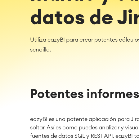
datos de Ji
Utiliza eazyBI para crear potentes cálcul
sencilla.
Potentes informe
eazyBI es una potente aplicación para Jira
soltar. Así es como puedes analizar y visua
fuentes de datos SQL y REST API. eazyBI t