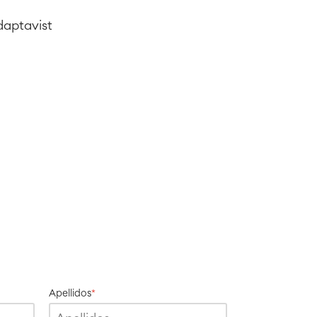
daptavist
Apellidos
*