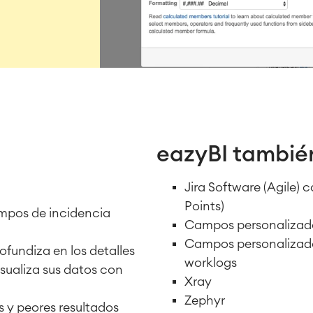
eazyBI tambié
Jira Software (Agile) 
Points)
ampos de incidencia
Campos personalizados
Campos personalizado
fundiza en los detalles
worklogs
sualiza sus datos con
Xray
Zephyr
s y peores resultados