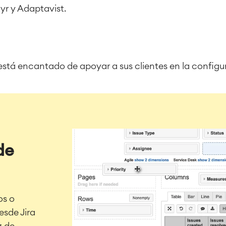
yr y Adaptavist.
 está encantado de apoyar a sus clientes en la config
de
os o
esde Jira