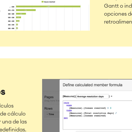
Gantt o ind
opciones de
retroalime
es
lculos
 de cálculo
r una de las
definidas.