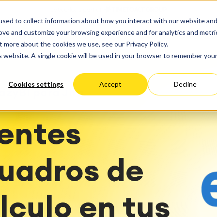
ate
Progress
sed to collect information about how you interact with our website an
 Cloud
Optimización del rendimie
ct & Work Management
Service Management
rove and customize your browsing experience and for analytics and metri
SERVICIOS
RECURSOS
SOBRE NOSOTRO
ción del tiempo
Gestión de servicios IT &
estionado
Migración
t more about the cookies we use, see our Privacy Policy.
Alemania
EEUU
empresariales
Viaja a la gestión de servi
ación
Migración Cloud
is website. A single cookie will be used in your browser to remember you
éxito
Blog
arning
Gestión de servicios para
Desarrollo de aplicaciones
iones
Gestión de activos
personalizadas
Cookies settings
Accept
Decline
y paneles de control
Mantenimiento industrial
azyBI para Jira
el trabajo
 Backup & Restore
tentes
toría de métodos y
a del panorama de TI
sos
n de ITSM
cuadros de
nes ágiles
tación de ITSM
lculo en tus