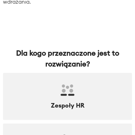
Wirtualne biuro
wdrażania.
O NAS
■
■
Integracje
■
Artificial Intelligence
Integracja SAP
Dla kogo przeznaczone jest to
Atlassian Backup & Restore
rozwiązanie?
Zespoły HR