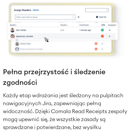
Agile & DevOps
DevOps
Zarządzanie wymaganiami
Programowanie zwinne
Test Management
Dokumentacja techniczna
Pełna przejrzystość i śledzenie
zgodności
Projektyt & Zarządzanie
Każdy etap wdrażania jest śledzony na pulpitach
Rejestrowanie i planowanie czasu
pracą
nawigacyjnych Jira, zapewniając pełną
Procesy Biznesowe
widoczność. Dzięki Comala Read Receipts zespoły
System zarządzania nauczaniem
(LMS) / eLearning
mogą upewnić się, że wszystkie zasady są
Rozwiązania ERP
sprawdzane i potwierdzane, bez wysiłku