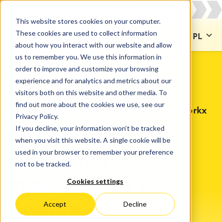
This website stores cookies on your computer.
These cookies are used to collect information
KONTAKT
PL
about how you interact with our website and allow
us to remember you. We use this information in
order to improve and customize your browsing
experience and for analytics and metrics about our
visitors both on this website and other media. To
USŁUGA HR
find out more about the cookies we use, see our
Inteligentny onboarding z Appfire i catworkx
Privacy Policy.
If you decline, your information won’t be tracked
Inteligentne
when you visit this website. A single cookie will be
used in your browser to remember your preference
wdrażanie
not to be tracked.
pracowników z
Cookies settings
Appfire
Accept
Decline