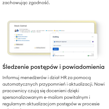
Raporty i Dashboardy
zachowując zgodność.
Zarządzanie pracą
Zarządzanie usługami
Zarządzanie usługami
informatycznymi i CMDB
Podróż zarządzania usługami
Enterprise Service Management
Zarządzanie aktywami (Asset
Management)
Wielokanałowa Obsługa Klienta
Śledzenie postępów i powiadomienia
Utrzymanie ruchu
Informuj menedżerów i dział HR za pomocą
ROZWIĄZANIA
automatycznych przypomnień i aktualizacji. Nowi
Wiedza & Informacje
pracownicy czują się docenieni dzięki
Enterprise Wiki
spersonalizowanym e-mailom powitalnym i
USŁUGI
Spotkania
■
regularnym aktualizacjom postępów w procesie
Intranet
■