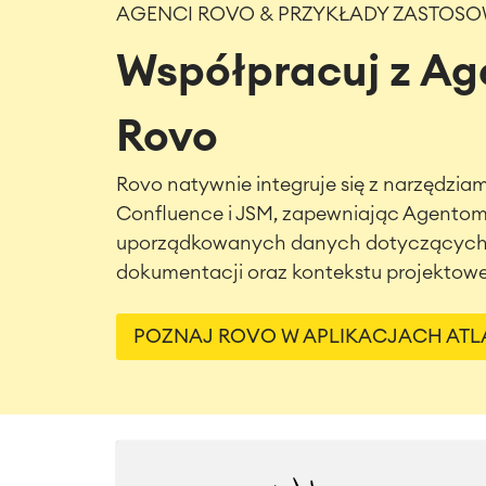
AGENCI ROVO & PRZYKŁADY ZASTOS
Współpracuj z A
Rovo
Rovo natywnie integruje się z narzędziami 
Confluence i JSM, zapewniając Agentom
uporządkowanych danych dotyczących p
dokumentacji oraz kontekstu projektow
POZNAJ ROVO W APLIKACJACH ATL