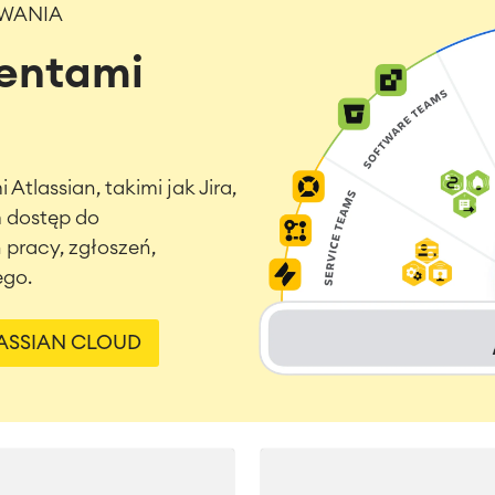
OWANIA
gentami
Atlassian, takimi jak Jira,
 dostęp do
racy, zgłoszeń,
ego.
ASSIAN CLOUD