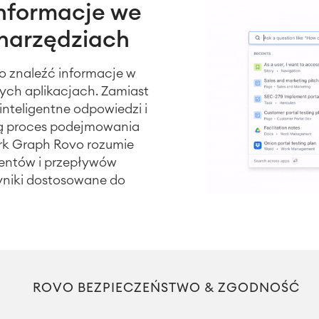
informacje we
 narzędziach
 znaleźć informacje w
nych aplikacjach. Zamiast
 inteligentne odpowiedzi i
ją proces podejmowania
ork Graph Rovo rozumie
entów i przepływów
yniki dostosowane do
ROVO BEZPIECZEŃSTWO & ZGODNOŚĆ