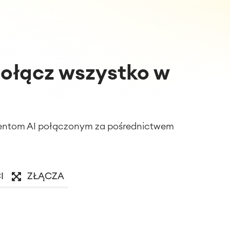
 połącz wszystko w
agentom AI połączonym za pośrednictwem
I
ZŁĄCZA