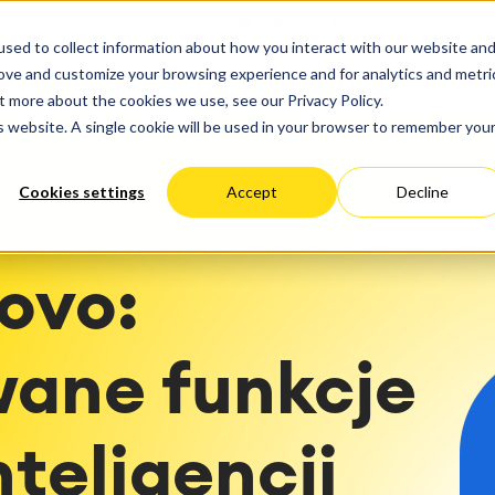
uga
Progres
sed to collect information about how you interact with our website an
loudowe
Optymalizacja Wydajności
ktyt & Zarządzanie pracą
Zarządzanie usługami
rove and customize your browsing experience and for analytics and metri
ny Hosting
Migracja
anie i planowanie czasu
Zarządzanie usługami
ROZWIĄZANIA
USŁUGI
O NAS
Niemcy
Stany
Austri
t more about the cookies we use, see our Privacy Policy.
cja
Migracja do Clouda
Biznesowe
informatycznymi i CMDB
Zjednoczone
is website. A single cookie will be used in your browser to remember you
arządzania nauczaniem
Podróż zarządzania usług
Learning
Enterprise Service Manag
nia ERP
Zarządzanie aktywami (As
Cookies settings
Accept
Decline
klientów
Kariera
i Dashboardy
Management)
nie pracą
Wielokanałowa Obsługa K
Utrzymanie ruchu
ovo:
two w zakresie metod i
 Środowiska IT
sów
 Backup & Restore
SM
ile
ane funkcje
nteligencji