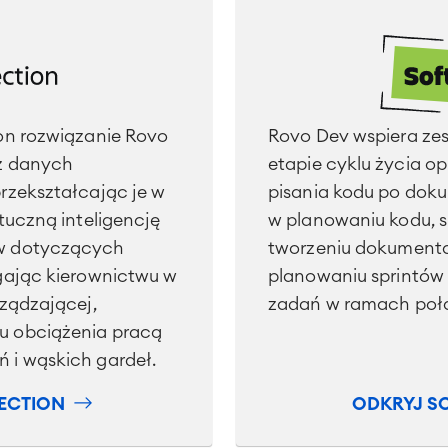
on rozwiązanie Rovo
Rovo Dev wspiera ze
z danych
etapie cyklu życia o
rzekształcając je w
pisania kodu po dok
tuczną inteligencję
w planowaniu kodu, s
w dotyczących
tworzeniu dokumentac
gając kierownictwu w
planowaniu sprintów
ządzającej,
zadań w ramach połą
u obciążenia pracą
 i wąskich gardeł.
ECTION
ODKRYJ S