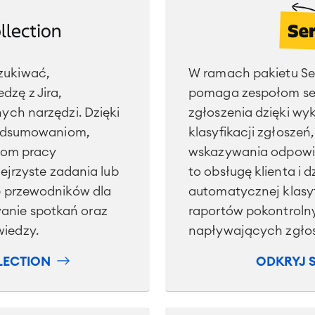
zukiwać,
W ramach pakietu Ser
zę z Jira,
pomaga zespołom se
ych narzędzi. Dzięki
zgłoszenia dzięki wyk
podsumowaniom,
klasyfikacji zgłosz
ywom pracy
wskazywania odpowi
ejrzyste zadania lub
to obsługę klienta i 
e przewodników dla
automatycznej klasyf
nie spotkań oraz
raportów pokontrol
iedzy.
napływających zgło
LECTION
ODKRYJ 