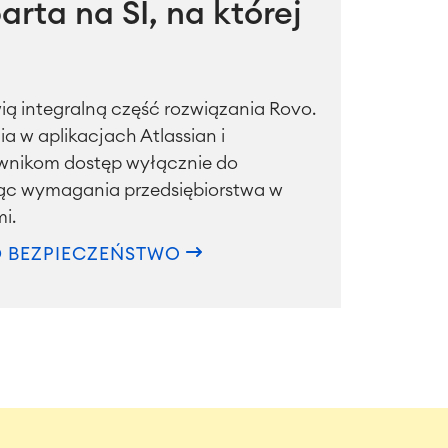
ta na SI, na której
ią integralną część rozwiązania Rovo.
a w aplikacjach Atlassian i
wnikom dostęp wyłącznie do
jąc wymagania przedsiębiorstwa w
i.
D BEZPIECZEŃSTWO