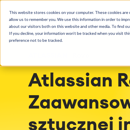
Pierwsze kroki
Obsł
Doradztwo
This website stores cookies on your computer. These cookies are u
Usługi C
Agile & DevOps
Proje
Licencje
allow us to remember you. We use this information in order to imp
Zarządza
DevOps
Rejestrow
Odkryj więcej o catworkx.
about our visitors both on this website and other media. To find ou
Konfigura
Zarządzanie wymaganiami
Procesy 
If you decline, your information won’t be tracked when you visit th
Wsparcie
Programowanie zwinne
System z
preference not to be tracked.
Test Management
(LMS) / e
Dokumentacja techniczna
Rozwiąza
Wydarzenia i webinaria
Historie 
ATLASSIAN
Rovo
Raporty 
Zarządza
Blog
Materiały
Atlassian R
Akademia catworkx
Doradz
Wszystkie szkolenia catworkx,
Strategia
proce
Integracje
Atlassian
Atlassian, aplikacji i metod
Ocena IT
Artificial Intelligence
Kalendarz Szkoleń
Oceny Ag
Zaawansow
Integracja SAP
Tworzenie niestandardowych treści
edukacyjnych
Samodzielne szkolenie w Twoim
sztucznej i
systemie