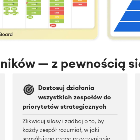
yników — z pewnością si
Dostosuj działania
wszystkich zespołów do
priorytetów strategicznych
Zlikwiduj silosy i zadbaj o to, by
każdy zespół rozumiał, w jaki
sposób jego praca przyczynia się