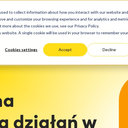
uga
Progres
sed to collect information about how you interact with our website an
loudowe
Optymalizacja Wydajności
ktyt & Zarządzanie pracą
Zarządzanie usługami
rove and customize your browsing experience and for analytics and metri
ny Hosting
Migracja
anie i planowanie czasu
Zarządzanie usługami
ROZWIĄZANIA
USŁUGI
O NAS
Niemcy
Stany
Austri
t more about the cookies we use, see our Privacy Policy.
cja
Migracja do Clouda
Biznesowe
informatycznymi i CMDB
Zjednoczone
is website. A single cookie will be used in your browser to remember you
arządzania nauczaniem
Podróż zarządzania usług
Learning
Enterprise Service Manag
nia ERP
Zarządzanie aktywami (As
Cookies settings
Accept
Decline
klientów
Kariera
i Dashboardy
Management)
nie pracą
Wielokanałowa Obsługa K
Utrzymanie ruchu
two w zakresie metod i
 Środowiska IT
sów
 Backup & Restore
SM
ile
na
a działań w