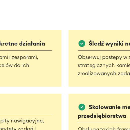
kretne działania
Śledź wyniki 
ami i zespołami,
Obserwuj postępy w 
celów do ich
strategicznych kamie
zrealizowanych zada
Skalowanie me
przedsiębiorstwa
lpity nawigacyjne,
orytety zadań i
Obsługa takich fram