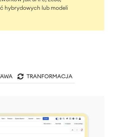
ć hybrydowych lub modeli
TAWA
TRANFORMACJA