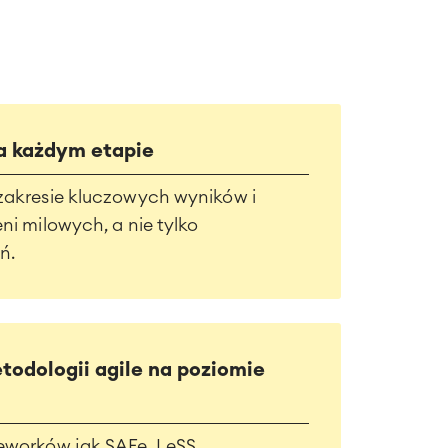
na każdym etapie
zakresie kluczowych wyników i
ni milowych, a nie tylko
ń.
todologii agile na poziomie
eworków jak SAFe, LeSS,