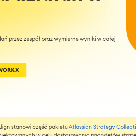
e
dań przez zespół oraz wymierne wyniki w całej
TWORKX
Align stanowi część pakietu
Atlassian Strategy Collect
ojektowanych w celu dostosowania priorytetów strate