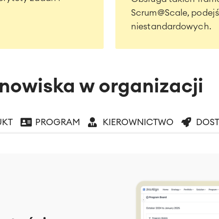
Scrum@Scale, podejś
niestandardowych.
anowiska w organizacji
UKT
PROGRAM
KIEROWNICTWO
DOS