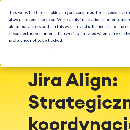
Pierwsze kroki
Obsł
Doradztwo
This website stores cookies on your computer. These cookies are u
Usługi C
Agile & DevOps
Proje
Licencje
allow us to remember you. We use this information in order to imp
Zarządza
DevOps
Rejestrow
Odkryj więcej o catworkx.
about our visitors both on this website and other media. To find ou
Konfigura
Zarządzanie wymaganiami
Procesy 
If you decline, your information won’t be tracked when you visit th
Wsparcie
Programowanie zwinne
System z
preference not to be tracked.
Test Management
(LMS) / e
Dokumentacja techniczna
Rozwiąza
Wydarzenia i webinaria
Historie 
ATLASSIAN
Jira Align
Raporty 
Zarządza
Blog
Materiały
Jira Align:
Akademia catworkx
Doradz
Wszystkie szkolenia catworkx,
Strategia
proce
Integracje
Atlassian
Atlassian, aplikacji i metod
Ocena IT
Artificial Intelligence
Kalendarz Szkoleń
Oceny Ag
Strategicz
Integracja SAP
Tworzenie niestandardowych treści
edukacyjnych
Samodzielne szkolenie w Twoim
koordynacj
systemie