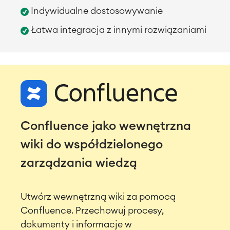
Zarządzanie wymaganiami
Indywidualne dostosowywanie
Programowanie zwinne
Test Management
Łatwa integracja z innymi rozwiązaniami
Dokumentacja techniczna
Projektyt & Zarządzanie pracą
Rejestrowanie i planowanie czasu
Procesy Biznesowe
System zarządzania nauczaniem
Confluence jako wewnętrzna
(LMS) / eLearning
Rozwiązania ERP
wiki do współdzielonego
Raporty i Dashboardy
zarządzania wiedzą
Zarządzanie pracą
Utwórz wewnętrzną wiki za pomocą
Zarządzanie usługami
Zarządzanie usługami
Confluence. Przechowuj procesy,
informatycznymi i CMDB
dokumenty i informacje w