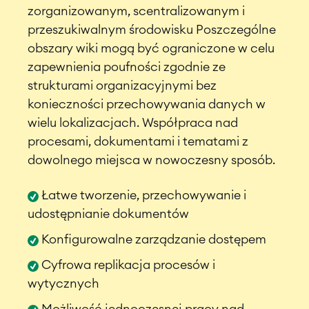
Podróż zarządzania usługami
zorganizowanym, scentralizowanym i
Enterprise Service Management
przeszukiwalnym środowisku Poszczególne
Zarządzanie aktywami (Asset
obszary wiki mogą być ograniczone w celu
Management)
zapewnienia poufności zgodnie ze
Wielokanałowa Obsługa Klienta
strukturami organizacyjnymi bez
Utrzymanie ruchu
konieczności przechowywania danych w
ROZWIĄZANIA
wielu lokalizacjach. Współpraca nad
Wiedza & Informacje
procesami, dokumentami i tematami z
Enterprise Wiki
dowolnego miejsca w nowoczesny sposób.
USŁUGI
Spotkania
■
Intranet
■
Łatwe tworzenie, przechowywanie i
Wirtualne biuro
udostępnianie dokumentów
O NAS
■
■
Konfigurowalne zarządzanie dostępem
Integracje
■
Artificial Intelligence
Cyfrowa replikacja procesów i
Integracja SAP
wytycznych