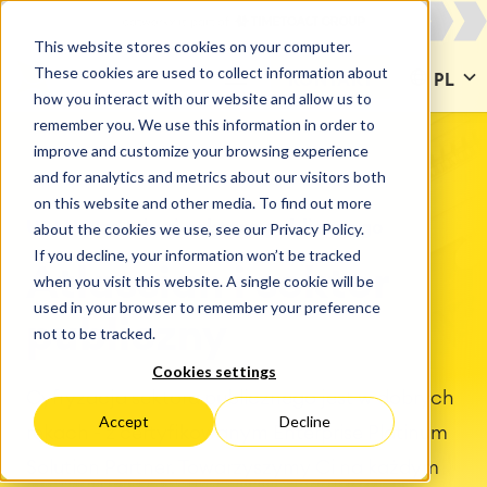
This website stores cookies on your computer.
These cookies are used to collect information about
KONTAKT
PL
how you interact with our website and allow us to
remember you. We use this information in order to
improve and customize your browsing experience
and for analytics and metrics about our visitors both
on this website and other media. To find out more
USŁUGI
Usługi sektora publicznego
about the cookies we use, see our Privacy Policy.
If you decline, your information won’t be tracked
Atlassian i sektor
when you visit this website. A single cookie will be
used in your browser to remember your preference
publiczny
not to be tracked.
Cookies settings
Cyfryzacja sektora publicznego jest w dobrych
Accept
Decline
rękach - z certyfikowanym Enterprise Platinum
Solution Partner. Towarzyszymy Ci na każdym