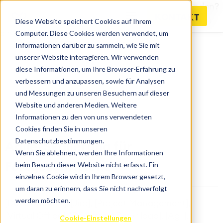
Warum skalieren Unternehmen ihre Agile-Methoden?
KONTAKT
Im heutigen Wettbewerbsumfeld sind Innovationen
Diese Website speichert Cookies auf Ihrem
Computer. Diese Cookies werden verwendet, um
ein unverzichtbarer Erfolgsfaktor.
Informationen darüber zu sammeln, wie Sie mit
unserer Website interagieren. Wir verwenden
diese Informationen, um Ihre Browser-Erfahrung zu
verbessern und anzupassen, sowie für Analysen
und Messungen zu unseren Besuchern auf dieser
Website und anderen Medien. Weitere
Informationen zu den von uns verwendeten
Cookies finden Sie in unseren
Datenschutzbestimmungen.
Agile-Skalierung für
Wenn Sie ablehnen, werden Ihre Informationen
beim Besuch dieser Website nicht erfasst. Ein
Fortgeschrittene
einzelnes Cookie wird in Ihrem Browser gesetzt,
um daran zu erinnern, dass Sie nicht nachverfolgt
werden möchten.
[Development], [Jira], [Project Management],
[Virtual Office], [DocumentDownload], [Agil],
Cookie-Einstellungen