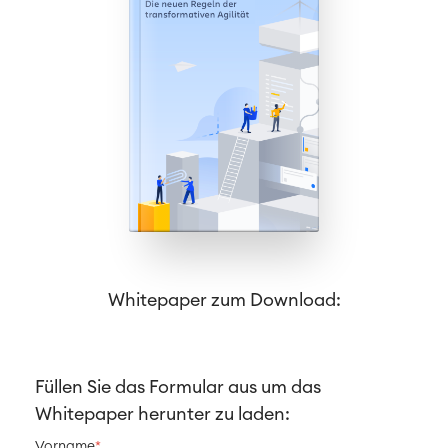
Zeiterfassung, Planung und
Überstunden
Geschäftsprozesse
LMS / eLearning
ERP Solutions
Reports und Dashboards
Agile & DevOps
DevOps
Requirements Management
Agile Development
Whitepaper zum Download:
SOLUTIONS
Test Management
Technische Dokumentation
PRODUKTE
Füllen Sie das Formular aus um das
Zusammenarbeit
Whitepaper herunter zu laden:
Enterprise Wiki
SERVICES
Meetings
Vorname
*