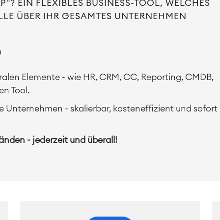
P"? EIN FLEXIBLES BUSINESS-TOOL, WELCHES
LLE ÜBER IHR GESAMTES UNTERNEHMEN
P
tralen Elemente - wie HR, CRM, CC, Reporting, CMDB,
en Tool.
re Unternehmen - skalierbar, kosteneffizient und sofort
den - jederzeit und überall!