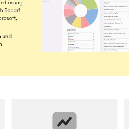
re Lösung.
ch Bedarf
crosoft,
n und
n