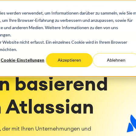
eiben
Progress
ies werden verwendet, um Informationen darüber zu sammeln, wie Sie m
vices
Performance Optimierung
ce Management
Project & Work Manag
, um Ihre Browser-Erfahrung zu verbessern und anzupassen, sowie für
S
SERVICES
RESSOURCEN
ÜBER UNS
ce Management & CMDB
Zeiterfassung, Planung un
Migration
e und anderen Medien. Weitere Informationen zu den von uns
Deutschland
US
Öster
Management Journey
Überstunden
tion
Cloud Migration
ungen.
schichten
Blog
se Service Management
Geschäftsprozesse
Hosting
Entwicklung und Erweiter
Website nicht erfasst. Ein einzelnes Cookie wird in Ihrem Browser
anagement
LMS / eLearning
 möchten.
nel Kundenservice
ERP Solutions
Netzwerk
Cookie-Einstellungen
Akzeptieren
Ablehnen
lle Instandhaltung
Reports und Dashboards
Arbeitsmanagement
on basierend
 Backup & Restore
den- und Prozessberatung
ape Discovery &
ion
n Atlassian
essment
rteilungen
lementation
r, der mit Ihren Unternehmungen und