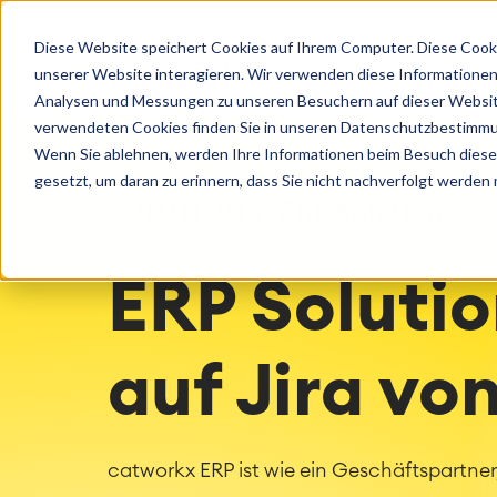
Loslegen
Betr
Diese Website speichert Cookies auf Ihrem Computer. Diese Cook
Beratung
Cloud Ser
Agile & DevOps
Servi
unserer Website interagieren. Wir verwenden diese Informationen
SOLUTION
Lizenzen
DevOps
IT Servi
Support
Erfahren Sie mehr über catworkx
Analysen und Messungen zu unseren Besuchern auf dieser Websit
Trainings
Requirements Management
Service 
Konfigura
verwendeten Cookies finden Sie in unseren Datenschutzbestimm
Events und Webinare
Kundenge
Agile Development
Enterpri
Managed 
Wenn Sie ablehnen, werden Ihre Informationen beim Besuch dieser 
Test Management
Asset M
gesetzt, um daran zu erinnern, dass Sie nicht nachverfolgt werden
Technische Dokumentation
Omnichan
SOLUTIONS
ERP Solution
Karriere
Partner 
Industrie
ERP Soluti
Integration
Atlassian
catworkx academy
Metho
Artificial Intelligence
Alle catworkx-, Atlassian-, App- und
IT Landsc
SAP Integration
Methodenschulungen
Optimizat
auf Jira vo
Trainingskalender
ITSM Ass
Individuelle Lerninhaltserstellung
Agile Beu
Selbststudium in Ihrem System
ITSM Imp
catworkx ERP ist wie ein Geschäftspartne