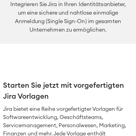
Integrieren Sie Jira in Ihren Identitätsanbieter,
um eine sichere und nahtlose einmalige
Anmeldung (Single Sign-On) im gesamten
Unternehmen zu ermöglichen.
Agile & DevOps
DevOps
Requirements Management
Agile Development
Starten Sie jetzt mit vorgefertigten
Test Management
Technische Dokumentation
Jira Vorlagen
Jira bietet eine Reihe vorgefertigter Vorlagen für
Service Management
Softwareentwicklung, Geschäftsteams,
IT Service Management & CMDB
Servicemanagement, Personalwesen, Marketing,
Service Management Journey
Finanzen und mehr. Jede Vorlage enthält
Enterprise Service Management