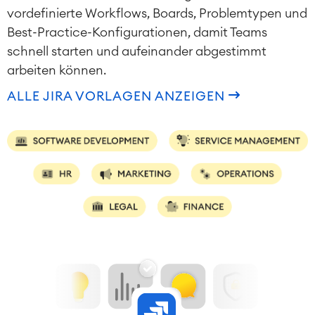
vordefinierte Workflows, Boards, Problemtypen und
Asset Management
Omnichannel Kundenservice
Best-Practice-Konfigurationen, damit Teams
Industrielle Instandhaltung
schnell starten und aufeinander abgestimmt
arbeiten können.
ALLE JIRA VORLAGEN ANZEIGEN
Project & Work Management
Zeiterfassung, Planung und
Überstunden
Geschäftsprozesse
LMS / eLearning
ERP Solutions
Reports und Dashboards
Arbeitsmanagement
SOLUTIONS
Knowledge & Information
Enterprise Wiki
Meetings
SERVICES
■
Social Intranet