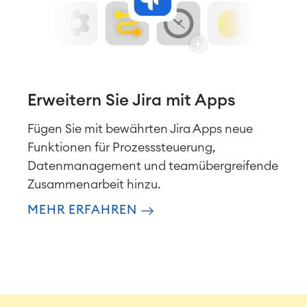
Virtual Office
■
RESSOURCEN
■
■
Integration
Artificial Intelligence
■
ÜBER UNS
SAP Integration
Erweitern Sie Jira mit Apps
Fügen Sie mit bewährten Jira Apps neue
Atlassian Backup & Restore
Funktionen für Prozesssteuerung,
Datenmanagement und teamübergreifende
Zusammenarbeit hinzu.
MEHR ERFAHREN