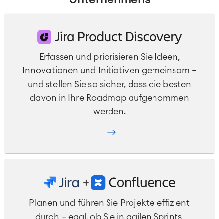
Unternehmens
Virtual Office
■
RESSOURCEN
■
■
Integration
Artificial Intelligence
Erfassen und priorisieren Sie Ideen,
■
ÜBER UNS
SAP Integration
Innovationen und Initiativen gemeinsam –
und stellen Sie so sicher, dass die besten
davon in Ihre Roadmap aufgenommen
Atlassian Backup & Restore
werden.
Planen und führen Sie Projekte effizient
durch – egal, ob Sie in agilen Sprints,