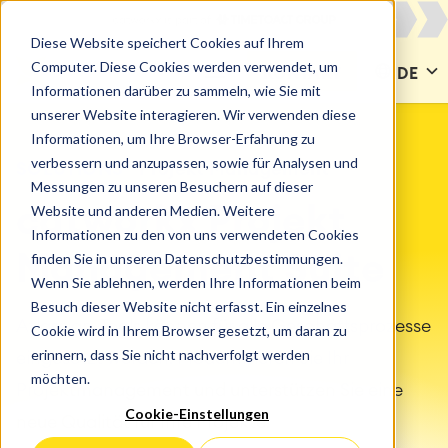
Diese Website speichert Cookies auf Ihrem
Computer. Diese Cookies werden verwendet, um
KONTAKT
DE
Informationen darüber zu sammeln, wie Sie mit
unserer Website interagieren. Wir verwenden diese
Informationen, um Ihre Browser-Erfahrung zu
verbessern und anzupassen, sowie für Analysen und
SOLUTIONS
Projekt Management
Messungen zu unseren Besuchern auf dieser
Website und anderen Medien. Weitere
catworkx Projekt
Informationen zu den von uns verwendeten Cookies
finden Sie in unseren Datenschutzbestimmungen.
Management Suite
Wenn Sie ablehnen, werden Ihre Informationen beim
Besuch dieser Website nicht erfasst. Ein einzelnes
Atlassian-Tools können für alle Geschäftsprozesse
Cookie wird in Ihrem Browser gesetzt, um daran zu
erinnern, dass Sie nicht nachverfolgt werden
eingesetzt werden. Modernisieren Sie Ihr
möchten.
Projektmanagement und unterstützen Sie eine
Cookie-Einstellungen
neue Qualität für Ihre Projekte.