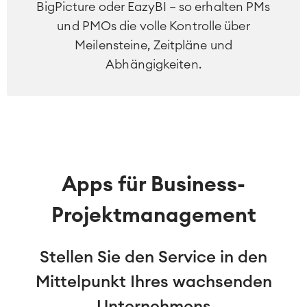
BigPicture oder EazyBI – so erhalten PMs
Asset Management
und PMOs die volle Kontrolle über
Omnichannel Kundenservice
Meilensteine, Zeitpläne und
Industrielle Instandhaltung
Abhängigkeiten.
Project & Work Management
Zeiterfassung, Planung und
Überstunden
Geschäftsprozesse
LMS / eLearning
ERP Solutions
Apps für Business-
Reports und Dashboards
Arbeitsmanagement
Projektmanagement
SOLUTIONS
Stellen Sie den Service in den
Knowledge & Information
Enterprise Wiki
Mittelpunkt Ihres wachsenden
Meetings
SERVICES
■
Social Intranet