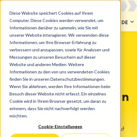
Diese Website speichert Cookies auf Ihrem
Computer. Diese Cookies werden verwendet, um
KONTAKT
DE
Informationen darüber zu sammeln, wie Sie mit
unserer Website interagieren. Wir verwenden diese
Informationen, um Ihre Browser-Erfahrung zu
verbessern und anzupassen, sowie für Analysen und
SOLUTIONS
DevOps
Messungen zu unseren Besuchern auf dieser
Website und anderen Medien. Weitere
Erstellen Sie Ihren
Informationen zu den von uns verwendeten Cookies
finden Sie in unseren Datenschutzbestimmungen.
DevOps-Stack mit
Wenn Sie ablehnen, werden Ihre Informationen beim
Besuch dieser Website nicht erfasst. Ein einzelnes
catworkx – Atlassian
Cookie wird in Ihrem Browser gesetzt, um daran zu
erinnern, dass Sie nicht nachverfolgt werden
Solution Partner
möchten.
Cookie-Einstellungen
DevOps ist eine Reihe von Praktiken, die darauf