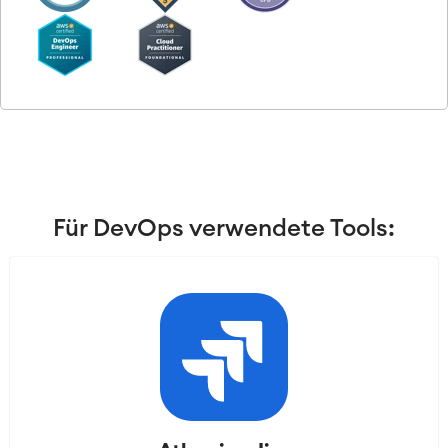
Virtual Office
■
RESSOURCEN
■
■
Integration
Artificial Intelligence
■
ÜBER UNS
SAP Integration
Atlassian Backup & Restore
Für DevOps verwendete Tools: