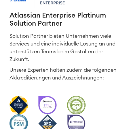
Asset Management
Omnichannel Kundenservice
Atlassian Enterprise Platinum
Industrielle Instandhaltung
Solution Partner
Solution Partner bieten Unternehmen viele
Project & Work Management
Services und eine individuelle Lösung an und
Zeiterfassung, Planung und
unterstützen Teams beim Gestalten der
Überstunden
Zukunft.
Geschäftsprozesse
LMS / eLearning
Unsere Experten halten zudem die folgenden
ERP Solutions
Akkreditierungen und Auszeichnungen:
Reports und Dashboards
Arbeitsmanagement
SOLUTIONS
Knowledge & Information
Enterprise Wiki
Meetings
SERVICES
■
Social Intranet