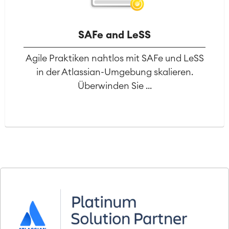
SAFe and LeSS
Agile Praktiken nahtlos mit SAFe und LeSS
in der Atlassian-Umgebung skalieren.
Überwinden Sie ...
Agile & DevOps
DevOps
Requirements Management
Agile Development
Test Management
Technische Dokumentation
Service Management
IT Service Management & CMDB
Service Management Journey
Enterprise Service Management