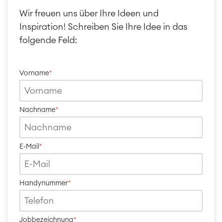
Wir freuen uns über Ihre Ideen und
Inspiration! Schreiben Sie Ihre Idee in das
folgende Feld:
Vorname
*
Work Management
Projektmanagement
Zeiterfassung, Planung und
Nachname
*
Überstunden
Geschäftsprozesse
LMS / eLearning
E-Mail
*
ERP Solutions
Reports und Dashboards
Handynummer
*
Agile & DevOps
DevOps
Requirements Management
Jobbezeichnung
*