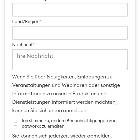
Agile Development
SOLUTIONS
Test Management
Technische Dokumentation
Land/Region
*
PRODUKTE
Zusammenarbeit
Nachricht
*
Enterprise Wiki
SERVICES
Meetings
Social Intranet
Virtual Office
TEAMS
Wenn Sie über Neuigkeiten, Einladungen zu
Veranstaltungen und Webinaren oder sonstige
Informationen zu unseren Produkten und
ÜBER UNS
Dienstleistungen informiert werden möchten,
können Sie sich unten anmelden.
Ich stimme zu, andere Benachrichtigungen von
catworkx zu erhalten.
Sie können sich jederzeit wieder abmelden.