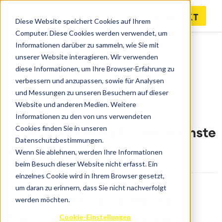
Jira Spotlight Videos: Welches Thema sollen wir als
KONTAKT
nächstes beleuchten?
Diese Website speichert Cookies auf Ihrem
Computer. Diese Cookies werden verwendet, um
Informationen darüber zu sammeln, wie Sie mit
unserer Website interagieren. Wir verwenden
diese Informationen, um Ihre Browser-Erfahrung zu
verbessern und anzupassen, sowie für Analysen
und Messungen zu unseren Besuchern auf dieser
Website und anderen Medien. Weitere
Informationen zu den von uns verwendeten
Cookies finden Sie in unseren
Ihr Wunschthema für das nächste
Datenschutzbestimmungen.
Video
Wenn Sie ablehnen, werden Ihre Informationen
beim Besuch dieser Website nicht erfasst. Ein
einzelnes Cookie wird in Ihrem Browser gesetzt,
um daran zu erinnern, dass Sie nicht nachverfolgt
werden möchten.
Jira Spotlight Videos: Welches
Cookie-Einstellungen
Thema sollen wir als nächstes