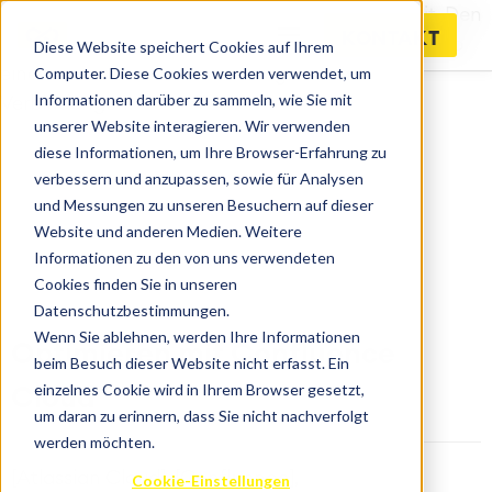
Bei Confluence geht es um die Zusammenarbeit. Den
KONTAKT
Wissensaustausch. Um die Verbindungen innerhalb
Diese Website speichert Cookies auf Ihrem
Computer. Diese Cookies werden verwendet, um
eines Teams und um teamübergreifende
Informationen darüber zu sammeln, wie Sie mit
Verbindungen.
unserer Website interagieren. Wir verwenden
diese Informationen, um Ihre Browser-Erfahrung zu
verbessern und anzupassen, sowie für Analysen
und Messungen zu unseren Besuchern auf dieser
Website und anderen Medien. Weitere
Informationen zu den von uns verwendeten
Cookies finden Sie in unseren
Datenschutzbestimmungen.
Wenn Sie ablehnen, werden Ihre Informationen
Optimieren mit Confluence
beim Besuch dieser Website nicht erfasst. Ein
einzelnes Cookie wird in Ihrem Browser gesetzt,
Cloud
um daran zu erinnern, dass Sie nicht nachverfolgt
werden möchten.
[Atlassian Cloud], [Confluence],
Cookie-Einstellungen