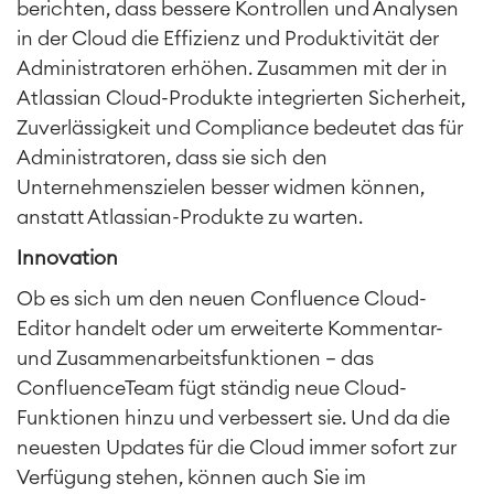
berichten, dass bessere Kontrollen und Analysen
Work Management
Projektmanagement
in der Cloud die Effizienz und Produktivität der
Zeiterfassung, Planung und
Administratoren erhöhen. Zusammen mit der in
Überstunden
Atlassian Cloud-Produkte integrierten Sicherheit,
Geschäftsprozesse
Zuverlässigkeit und Compliance bedeutet das für
LMS / eLearning
Administratoren, dass sie sich den
ERP Solutions
Unternehmenszielen besser widmen können,
Reports und Dashboards
anstatt Atlassian-Produkte zu warten.
Innovation
Agile & DevOps
DevOps
Ob es sich um den neuen Confluence Cloud-
Requirements Management
Editor handelt oder um erweiterte Kommentar-
Agile Development
und Zusammenarbeitsfunktionen – das
SOLUTIONS
Test Management
ConfluenceTeam fügt ständig neue Cloud-
Technische Dokumentation
Funktionen hinzu und verbessert sie. Und da die
PRODUKTE
neuesten Updates für die Cloud immer sofort zur
Verfügung stehen, können auch Sie im
Zusammenarbeit