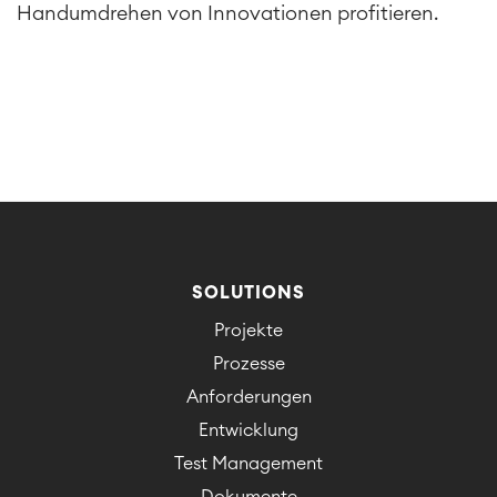
Enterprise Wiki
Handumdrehen von Innovationen profitieren.
SERVICES
Meetings
Social Intranet
Virtual Office
TEAMS
ÜBER UNS
SOLUTIONS
Projekte
Prozesse
Anforderungen
Entwicklung
Test Management