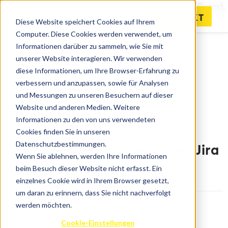
Quick Filters sind eine Funktion im Jira Kanban Board,
KONTAKT
die es Ihnen ermöglichen, schnell und einfach
Diese Website speichert Cookies auf Ihrem
Computer. Diese Cookies werden verwendet, um
bestimmte Tickets oder Aufgaben anzuzeigen.
Informationen darüber zu sammeln, wie Sie mit
unserer Website interagieren. Wir verwenden
diese Informationen, um Ihre Browser-Erfahrung zu
verbessern und anzupassen, sowie für Analysen
und Messungen zu unseren Besuchern auf dieser
Website und anderen Medien. Weitere
Informationen zu den von uns verwendeten
Cookies finden Sie in unseren
Datenschutzbestimmungen.
So erstellen Sie Schnellfilter: Jira
Wenn Sie ablehnen, werden Ihre Informationen
beim Besuch dieser Website nicht erfasst. Ein
Spotlight
einzelnes Cookie wird in Ihrem Browser gesetzt,
um daran zu erinnern, dass Sie nicht nachverfolgt
werden möchten.
[Tutorial]
Cookie-Einstellungen