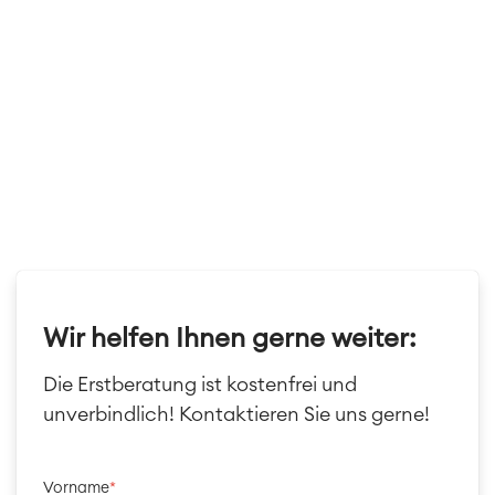
Reports und Dashboards
Agile & DevOps
DevOps
Requirements Management
Agile Development
SOLUTIONS
Test Management
Technische Dokumentation
PRODUKTE
Zusammenarbeit
Wir helfen Ihnen gerne weiter:
Enterprise Wiki
SERVICES
Meetings
Die Erstberatung ist kostenfrei und
Social Intranet
unverbindlich! Kontaktieren Sie uns gerne!
Virtual Office
TEAMS
Vorname
*