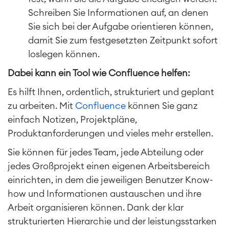
Schreiben Sie Informationen auf, an denen
Sie sich bei der Aufgabe orientieren können,
damit Sie zum festgesetzten Zeitpunkt sofort
loslegen können.
Dabei kann ein Tool wie Confluence helfen:
Work Management
Projektmanagement
Es hilft Ihnen, ordentlich, strukturiert und geplant
Zeiterfassung, Planung und
zu arbeiten. Mit
Confluence
können Sie ganz
Überstunden
einfach Notizen, Projektpläne,
Geschäftsprozesse
Produktanforderungen und vieles mehr erstellen.
LMS / eLearning
ERP Solutions
Sie können für jedes Team, jede Abteilung oder
Reports und Dashboards
jedes Großprojekt einen eigenen Arbeitsbereich
einrichten, in dem die jeweiligen Benutzer Know-
how und Informationen austauschen und ihre
Agile & DevOps
DevOps
Arbeit organisieren können. Dank der klar
Requirements Management
strukturierten Hierarchie und der leistungsstarken