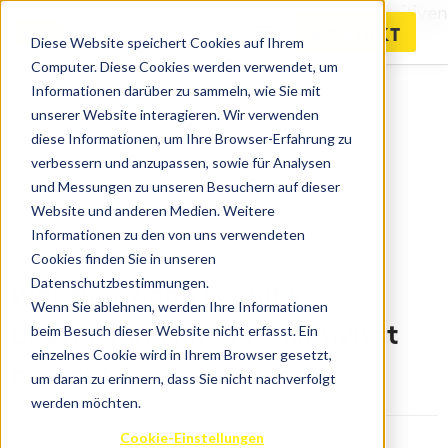
Was verursacht kognitive Überlastung? Zur kognitiven
KONTAKT
Überlastung kommt es, wenn die Belastung durch
Diese Website speichert Cookies auf Ihrem
Computer. Diese Cookies werden verwendet, um
Komplexität und externe Ablenkungen unsere..
Informationen darüber zu sammeln, wie Sie mit
unserer Website interagieren. Wir verwenden
diese Informationen, um Ihre Browser-Erfahrung zu
verbessern und anzupassen, sowie für Analysen
und Messungen zu unseren Besuchern auf dieser
Website und anderen Medien. Weitere
Informationen zu den von uns verwendeten
Cookies finden Sie in unseren
Datenschutzbestimmungen.
Was tun, wenn kognitive
Wenn Sie ablehnen, werden Ihre Informationen
beim Besuch dieser Website nicht erfasst. Ein
Überlastung Ihre Produktivität
einzelnes Cookie wird in Ihrem Browser gesetzt,
bedroht?
um daran zu erinnern, dass Sie nicht nachverfolgt
werden möchten.
Cookie-Einstellungen