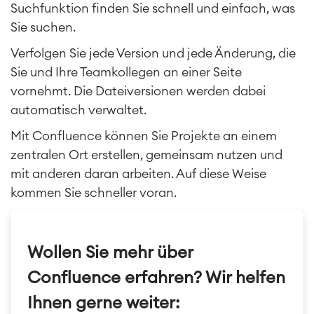
Agile Development
Suchfunktion finden Sie schnell und einfach, was
SOLUTIONS
Test Management
Sie suchen.
Technische Dokumentation
Verfolgen Sie jede Version und jede Änderung, die
PRODUKTE
Sie und Ihre Teamkollegen an einer Seite
Zusammenarbeit
vornehmt. Die Dateiversionen werden dabei
Enterprise Wiki
automatisch verwaltet.
SERVICES
Meetings
Social Intranet
Mit Confluence können Sie Projekte an einem
Virtual Office
zentralen Ort erstellen, gemeinsam nutzen und
TEAMS
mit anderen daran arbeiten. Auf diese Weise
kommen Sie schneller voran.
ÜBER UNS
Wollen Sie mehr über
Confluence erfahren? Wir helfen
Ihnen gerne weiter: