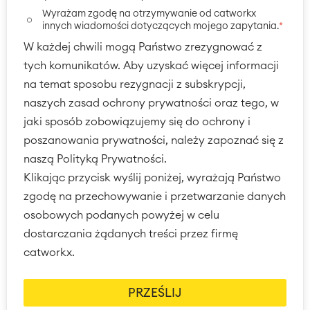
Test Management
Wyrażam zgodę na otrzymywanie od catworkx
Dokumentacja techniczna
innych wiadomości dotyczących mojego zapytania.
*
W każdej chwili mogą Państwo zrezygnować z
tych komunikatów. Aby uzyskać więcej informacji
Projektyt & Zarządzanie pracą
na temat sposobu rezygnacji z subskrypcji,
Rejestrowanie i planowanie czasu
naszych zasad ochrony prywatności oraz tego, w
Procesy Biznesowe
jaki sposób zobowiązujemy się do ochrony i
System zarządzania nauczaniem
(LMS) / eLearning
poszanowania prywatności, należy zapoznać się z
Rozwiązania ERP
naszą Polityką Prywatności.
Raporty i Dashboardy
Klikając przycisk wyślij poniżej, wyrażają Państwo
Zarządzanie pracą
zgodę na przechowywanie i przetwarzanie danych
osobowych podanych powyżej w celu
dostarczania żądanych treści przez firmę
Zarządzanie usługami
Zarządzanie usługami
catworkx.
informatycznymi i CMDB
Podróż zarządzania usługami
Enterprise Service Management