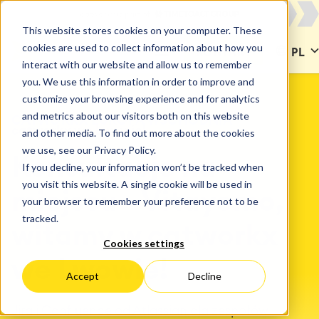
This website stores cookies on your computer. These
cookies are used to collect information about how you
KONTAKT
PL
interact with our website and allow us to remember
you. We use this information in order to improve and
customize your browsing experience and for analytics
and metrics about our visitors both on this website
CATWORKX EUROPA WSCHODNIA
catworkx we Lwowie!
and other media. To find out more about the cookies
we use, see our Privacy Policy.
Konsultacje na
If you decline, your information won’t be tracked when
you visit this website. A single cookie will be used in
miejscu - Vitayemo,
your browser to remember your preference not to be
tracked.
witamy w catworkx
Cookies settings
we Lwowie!
Accept
Decline
Jira i Confluence od Atlassian dla zespołów