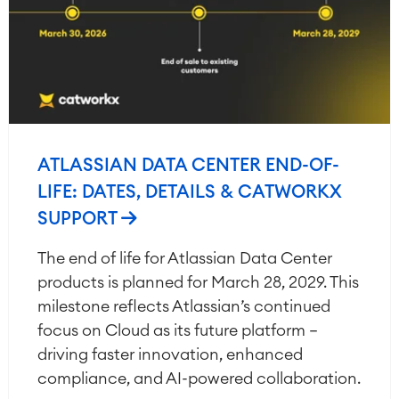
ATLASSIAN DATA CENTER END-OF-
LIFE: DATES, DETAILS & CATWORKX
SUPPORT
The end of life for Atlassian Data Center
products is planned for March 28, 2029. This
milestone reflects Atlassian’s continued
focus on Cloud as its future platform —
driving faster innovation, enhanced
compliance, and AI-powered collaboration.