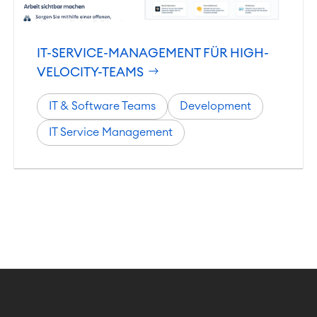
LMS / eLearning
ERP Solutions
Reports und Dashboards
IT-SERVICE-MANAGEMENT FÜR HIGH-
VELOCITY-TEAMS
Agile & DevOps
DevOps
IT & Software Teams
Development
Requirements Management
IT Service Management
Agile Development
SOLUTIONS
Test Management
Technische Dokumentation
PRODUKTE
Zusammenarbeit
Enterprise Wiki
SERVICES
Meetings
Social Intranet
Virtual Office
TEAMS