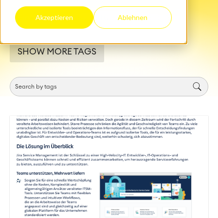
Einkauf und Beschaffung
Enterprise
Akzeptieren
Ablehnen
SHOW MORE TAGS
Work Management
Projektmanagement
Zeiterfassung, Planung und
Überstunden
Geschäftsprozesse