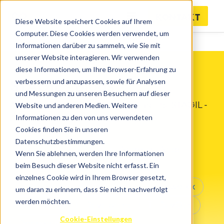
KONTAKT
Diese Website speichert Cookies auf Ihrem
Computer. Diese Cookies werden verwendet, um
Informationen darüber zu sammeln, wie Sie mit
unserer Website interagieren. Wir verwenden
diese Informationen, um Ihre Browser-Erfahrung zu
verbessern und anzupassen, sowie für Analysen
STAGIL - Blogs
und Messungen zu unseren Besuchern auf dieser
Alle Neuigkeiten und Announcements: STAGIL -
Website und anderen Medien. Weitere
Informationen zu den von uns verwendeten
Atlassian Platinum Solution Partner
Cookies finden Sie in unseren
Datenschutzbestimmungen.
Agil
Apps für Jira
Atlassian Atlas
Wenn Sie ablehnen, werden Ihre Informationen
beim Besuch dieser Website nicht erfasst. Ein
Atlassian Cloud
Aus dem Team
einzelnes Cookie wird in Ihrem Browser gesetzt,
Bitbucket
Business Teams
catworkx
um daran zu erinnern, dass Sie nicht nachverfolgt
werden möchten.
Confluence
Development
DevOps
Cookie-Einstellungen
DocumentDownload