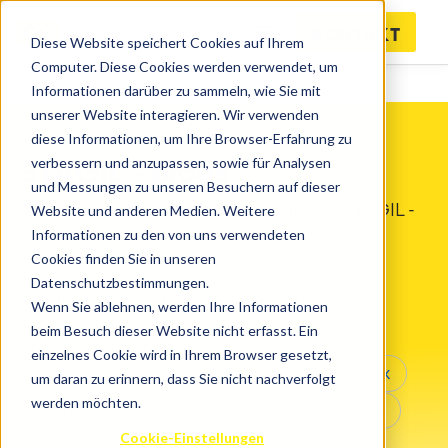
KONTAKT
Diese Website speichert Cookies auf Ihrem
Computer. Diese Cookies werden verwendet, um
Informationen darüber zu sammeln, wie Sie mit
unserer Website interagieren. Wir verwenden
diese Informationen, um Ihre Browser-Erfahrung zu
verbessern und anzupassen, sowie für Analysen
STAGIL - Blogs
und Messungen zu unseren Besuchern auf dieser
Alle Neuigkeiten und Announcements: STAGIL -
Website und anderen Medien. Weitere
Informationen zu den von uns verwendeten
Atlassian Platinum Solution Partner
Cookies finden Sie in unseren
Datenschutzbestimmungen.
Agil
Apps für Jira
Atlassian Atlas
Wenn Sie ablehnen, werden Ihre Informationen
beim Besuch dieser Website nicht erfasst. Ein
Atlassian Cloud
Aus dem Team
einzelnes Cookie wird in Ihrem Browser gesetzt,
Bitbucket
Business Teams
catworkx
um daran zu erinnern, dass Sie nicht nachverfolgt
werden möchten.
Confluence
Development
DevOps
Cookie-Einstellungen
DocumentDownload