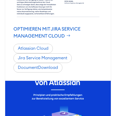
Geschäftsprozesse
LMS / eLearning
ERP Solutions
Reports und Dashboards
OPTIMIEREN MIT JIRA SERVICE
MANAGEMENT CLOUD
Agile & DevOps
DevOps
Atlassian Cloud
Requirements Management
Jira Service Management
Agile Development
SOLUTIONS
Test Management
DocumentDownload
Technische Dokumentation
PRODUKTE
Zusammenarbeit
Enterprise Wiki
SERVICES
Meetings
Social Intranet
Virtual Office