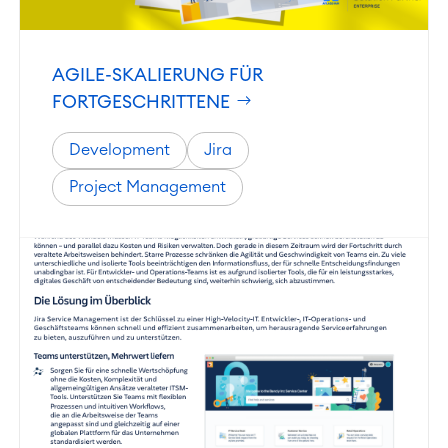
AGILE-SKALIERUNG FÜR
FORTGESCHRITTENE
Work Management
Projektmanagement
Development
Jira
Zeiterfassung, Planung und
Überstunden
Project Management
Geschäftsprozesse
LMS / eLearning
ERP Solutions
Reports und Dashboards
Agile & DevOps
DevOps
Requirements Management
Agile Development
SOLUTIONS
Test Management