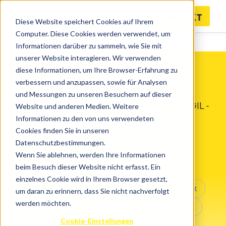
KONTAKT
Diese Website speichert Cookies auf Ihrem
Computer. Diese Cookies werden verwendet, um
Informationen darüber zu sammeln, wie Sie mit
unserer Website interagieren. Wir verwenden
diese Informationen, um Ihre Browser-Erfahrung zu
verbessern und anzupassen, sowie für Analysen
STAGIL - Blogs
und Messungen zu unseren Besuchern auf dieser
Alle Neuigkeiten und Announcements: STAGIL -
Website und anderen Medien. Weitere
Informationen zu den von uns verwendeten
Atlassian Platinum Solution Partner
Cookies finden Sie in unseren
Datenschutzbestimmungen.
Agil
Apps für Jira
Atlassian Atlas
Wenn Sie ablehnen, werden Ihre Informationen
beim Besuch dieser Website nicht erfasst. Ein
Atlassian Cloud
Aus dem Team
einzelnes Cookie wird in Ihrem Browser gesetzt,
Bitbucket
Business Teams
catworkx
um daran zu erinnern, dass Sie nicht nachverfolgt
werden möchten.
Confluence
Development
DevOps
Cookie-Einstellungen
DocumentDownload