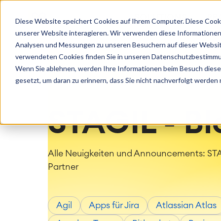
Loslegen
SOLUTIONS
Betre
PR
Work Management
Agile
Diese Website speichert Cookies auf Ihrem Computer. Diese Cook
Enterprise
Public Se
Beratung
Cloud Ser
Erfahren Sie mehr über STAGIL
Projektmanagement
DevOps
unserer Website interagieren. Wir verwenden diese Informationen
Jira Software
Jira
Lizenzen
Support
Zeiterfassung, Planung und
Requirem
Analysen und Messungen zu unseren Besuchern auf dieser Websit
Healthcare
E-commer
Trainings
Konfigura
Überstunden
Agile De
verwendeten Cookies finden Sie in unseren Datenschutzbestimm
Managed 
Bitbucket
Atla
Geschäftsprozesse
Test Man
Wenn Sie ablehnen, werden Ihre Informationen beim Besuch dieser 
Projekt Management
Logistik
LMS / eLearning
Technisc
gesetzt, um daran zu erinnern, dass Sie nicht nachverfolgt werden
ERP Solutions
Human Resources
Einkauf 
Reports und Dashboards
STAGIL - Bl
Alle Neuigkeiten und Announcements: STAG
Partner
Agil
Apps für Jira
Atlassian Atlas