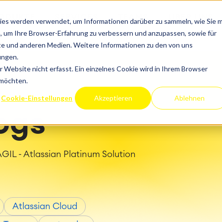
iben
ODUKTE
SERVICES
TEAMS
Progress
ÜBER UNS
 & DevOps
Zusammenarbeit
ies werden verwendet, um Informationen darüber zu sammeln, wie Sie m
ctor
Automotive
vices
Performance Optimierung
Enterprise Wiki
, um Ihre Browser-Erfahrung zu verbessern und anzupassen, sowie für
 Service Management
Jira Align
Migration
ents Management
Meetings
e und anderen Medien. Weitere Informationen zu den von uns
ce
Retail
tion
Cloud Migration
velopment
Social Intranet
ungen.
Hosting
Entwicklung und Erweiter
ssian Cloud
Trello
agement
Virtual Office
Website nicht erfasst. Ein einzelnes Cookie wird in Ihrem Browser
Finanzmarkt
he Dokumentation
 möchten.
und Beschaffung
Staatliche und lokale Beh
Cookie-Einstellungen
Akzeptieren
Ablehnen
ogs
IL - Atlassian Platinum Solution
Atlassian Cloud