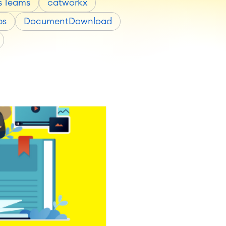
s Teams
catworkx
ps
DocumentDownload