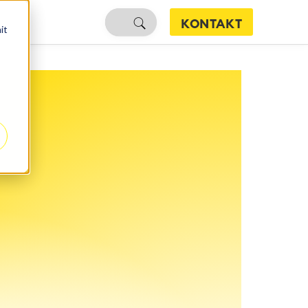
KONTAKT
it
Marketing
Confluence
Development
ung
Atlassian Access
Maschinenbau
Atlassian Cloud Migration
örden
Wir helfen Ihnen bei der Migration in
die Atlassian Cloud!