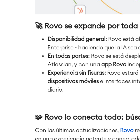
🚀 Rovo se expande por toda 
Disponibilidad general:
Rovo está ah
Enterprise - haciendo que la IA sea
En todas partes:
Rovo se está despl
Atlassian, y con una
app Rovo
inde
Experiencia sin fisuras:
Rovo estará 
dispositivos móviles
e interfaces int
diario.
🧩 Rovo lo conecta todo: búsq
Con las últimas actualizaciones,
Rovo
re
en
una experiencia potente y conectada,