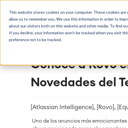
Getting Started
Oper
This website stores cookies on your computer. These cookies are u
Consultoría
Servicios
Agile & DevOps
Proje
allow us to remember you. We use this information in order to imp
SOLUCIONES
Licencias
DevOps
Planifica
Hosting g
Descubre más sobre catworkx
about our visitors both on this website and other media. To find ou
Gestión de requisitos
Procesos 
Configur
If you decline, your information won’t be tracked when you visit th
Eventos y seminarios web
Casos de 
Agile Development
LMS / eLe
Soporte
preference not to be tracked.
Gestión de pruebas
ERP Soluc
Documentación técnica
Informes 
Empleo
Partners
Gestión d
Conoce a Rovo e
Integration
Atlassian
Inteligencia Artificial
Novedades del T
catworkx academy
Consul
SAP Integración
Formación
Estrategi
proce
Calendario Formaciones
Evaluació
Producción de contenido de
Evaluacio
aprendizaje personalizado
Implemen
[Atlassian Intelligence], [Rovo], [
Uno de los anuncios más emocionantes