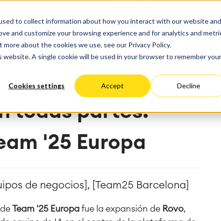
ate
Progress
sed to collect information about how you interact with our website an
 Cloud
Optimización del rendimie
ct & Work Management
Service Management
rove and customize your browsing experience and for analytics and metri
SERVICIOS
RECURSOS
SOBRE NOSOTRO
ción del tiempo
Gestión de servicios IT &
estionado
Migración
t more about the cookies we use, see our Privacy Policy.
Alemania
EEUU
empresariales
Viaja a la gestión de servi
ación
Migración Cloud
is website. A single cookie will be used in your browser to remember you
éxito
Blog
arning
Gestión de servicios para
Desarrollo de aplicaciones
iones
Gestión de activos
personalizadas
Cookies settings
Accept
Decline
y paneles de control
Mantenimiento industrial
el trabajo
n todas partes:
 Backup & Restore
eam '25 Europa
toría de métodos y
a del panorama de TI
sos
n de ITSM
nes ágiles
tación de ITSM
Equipos de negocios], [Team25 Barcelona]
 de
Team '25 Europa
fue la expansión de
Rovo
,