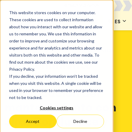
This website stores cookies on your computer.
These cookies are used to collect information
CONTACTAR
ES
about how you interact with our website and allow
us to remember you. We use this information in
order to improve and customize your browsing
experience and for analytics and metrics about our
SOLUCIONES
Mantenimiento industrial
visitors both on this website and other media. To
find out more about the cookies we use, see our
Mantenimiento
Privacy Policy.
If you decline, your information won’t be tracked
industrial y
when you visit this website. A single cookie will be
used in your browser to remember your preference
planificación del
not to be tracked.
mantenimiento con
Cookies settings
Jira, Confluence y
Accept
Decline