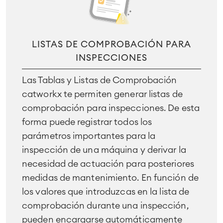
LMS / eLearning
ERP Soluciones
Informes y paneles de control
Gestión del trabajo
LISTAS DE COMPROBACIÓN PARA
INSPECCIONES
Service Management
Las Tablas y Listas de Comprobación
Gestión de servicios IT & CMDB
catworkx te permiten generar listas de
Viaja a la gestión de servicios
comprobación para inspecciones. De esta
Gestión de servicios para
forma puede registrar todos los
empresas
parámetros importantes para la
Gestión de activos
Mantenimiento industrial
inspección de una máquina y derivar la
necesidad de actuación para posteriores
medidas de mantenimiento. En función de
SOLUCIONES
Colaboración & Conocimiento
los valores que introduzcas en la lista de
Wiki Empresarial
comprobación durante una inspección,
Meetings
SERVICIOS
■
Intranet Social
pueden encargarse automáticamente