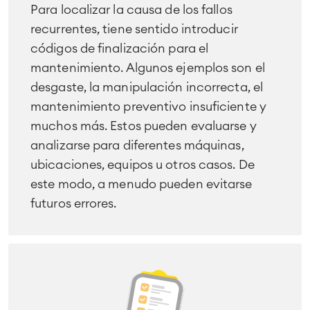
Para localizar la causa de los fallos
recurrentes, tiene sentido introducir
códigos de finalización para el
mantenimiento. Algunos ejemplos son el
desgaste, la manipulación incorrecta, el
mantenimiento preventivo insuficiente y
muchos más. Estos pueden evaluarse y
Agile & DevOps
analizarse para diferentes máquinas,
DevOps
ubicaciones, equipos u otros casos. De
Gestión de requisitos
este modo, a menudo pueden evitarse
Agile Development
futuros errores.
Gestión de pruebas
Documentación técnica
Project & Work Management
Planificación del tiempo
Procesos empresariales