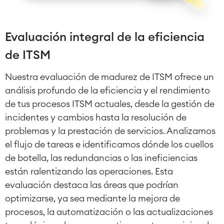
Evaluación integral de la eficiencia
de ITSM
Nuestra evaluación de madurez de ITSM ofrece un
análisis profundo de la eficiencia y el rendimiento
de tus procesos ITSM actuales, desde la gestión de
Agile & DevOps
incidentes y cambios hasta la resolución de
DevOps
problemas y la prestación de servicios. Analizamos
Gestión de requisitos
el flujo de tareas e identificamos dónde los cuellos
Agile Development
de botella, las redundancias o las ineficiencias
Gestión de pruebas
Documentación técnica
están ralentizando las operaciones. Esta
evaluación destaca las áreas que podrían
optimizarse, ya sea mediante la mejora de
Project & Work Management
procesos, la automatización o las actualizaciones
Planificación del tiempo