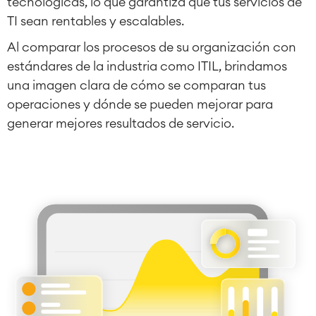
tecnológicas, lo que garantiza que tus servicios de
Procesos empresariales
TI sean rentables y escalables.
LMS / eLearning
ERP Soluciones
Al comparar los procesos de su organización con
Informes y paneles de control
estándares de la industria como ITIL, brindamos
Gestión del trabajo
una imagen clara de cómo se comparan tus
operaciones y dónde se pueden mejorar para
generar mejores resultados de servicio.
Service Management
Gestión de servicios IT & CMDB
Viaja a la gestión de servicios
Gestión de servicios para
empresas
Gestión de activos
Mantenimiento industrial
SOLUCIONES
Colaboración & Conocimiento
Wiki Empresarial
Meetings