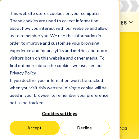
This website stores cookies on your computer.
These cookies are used to collect information
CONTACTAR
ES
about how you interact with our website and allow
us to remember you. We use this information in
order to improve and customize your browsing
experience and for analytics and metrics about our
visitors both on this website and other media. To
CONSULTORÍA DE MÉTODOS
find out more about the cookies we use, see our
Evaluación de la madurez de ITSM
Privacy Policy.
If you decline, your information won’t be tracked
Evaluación de la
when you visit this website. A single cookie will be
used in your browser to remember your preference
madurez de ITSM
not to be tracked.
Cookies settings
Nuestra Evaluación de Madurez ITSM está
diseñada para evaluar y optimizar las prácticas
Accept
Decline
de gestión de servicios de tu organización. Al