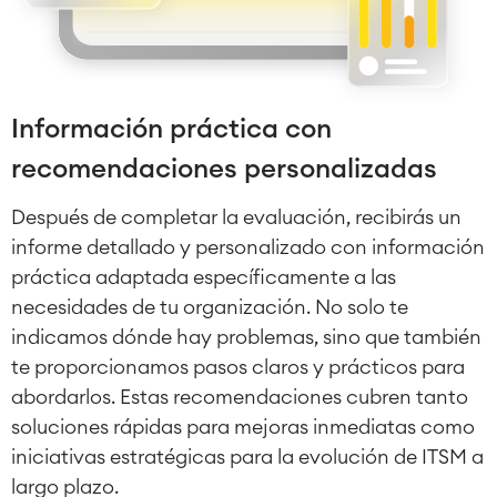
SERVICIOS
■
Intranet Social
Oficina Virtual
■
RECURSOS
■
■
Integration
Información práctica con
Inteligencia Artificial
■
SOBRE NOSOTROS
recomendaciones personalizadas
SAP Integración
Después de completar la evaluación, recibirás un
Atlassian Backup & Restore
informe detallado y personalizado con información
práctica adaptada específicamente a las
necesidades de tu organización. No solo te
indicamos dónde hay problemas, sino que también
te proporcionamos pasos claros y prácticos para
abordarlos. Estas recomendaciones cubren tanto
soluciones rápidas para mejoras inmediatas como
iniciativas estratégicas para la evolución de ITSM a
largo plazo.