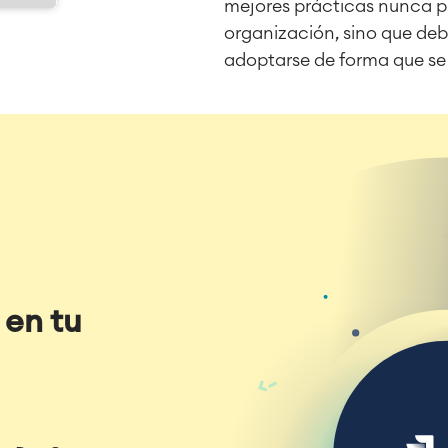
mejores prácticas nunca p
organización, sino que deb
adoptarse de forma que se 
en tu