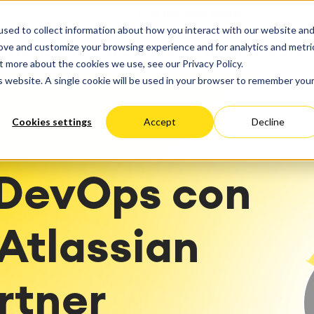
ate
Progress
sed to collect information about how you interact with our website an
 Cloud
Optimización del rendimie
ct & Work Management
Service Management
rove and customize your browsing experience and for analytics and metri
SERVICIOS
RECURSOS
SOBRE NOSOTRO
ción del tiempo
Gestión de servicios IT &
estionado
Migración
t more about the cookies we use, see our Privacy Policy.
Alemania
EEUU
empresariales
Viaja a la gestión de servi
ación
Migración Cloud
is website. A single cookie will be used in your browser to remember you
éxito
Blog
arning
Gestión de servicios para
Desarrollo de aplicaciones
iones
Gestión de activos
personalizadas
Cookies settings
Accept
Decline
y paneles de control
Mantenimiento industrial
el trabajo
 Backup & Restore
 DevOps con
toría de métodos y
a del panorama de TI
sos
n de ITSM
Atlassian
nes ágiles
tación de ITSM
rtner