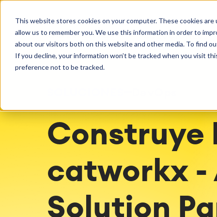
Getting Started
Oper
This website stores cookies on your computer. These cookies are u
Consultoría
Servicios
Agile & DevOps
Proje
allow us to remember you. We use this information in order to imp
SOLUCIONES
Licencias
DevOps
Planifica
Hosting g
Descubre más sobre catworkx
about our visitors both on this website and other media. To find ou
Gestión de requisitos
Procesos 
Configur
If you decline, your information won’t be tracked when you visit th
Eventos y seminarios web
Casos de 
Agile Development
LMS / eLe
Soporte
preference not to be tracked.
Gestión de pruebas
ERP Soluc
Documentación técnica
Informes 
SOLUCIONES
DevOps
Empleo
Partners
Gestión d
Integration
Atlassian
Construye
Inteligencia Artificial
catworkx academy
Consul
SAP Integración
Formación
Estrategi
proce
Calendario Formaciones
Evaluació
catworkx - 
Producción de contenido de
Evaluacio
aprendizaje personalizado
Implemen
Solution Pa