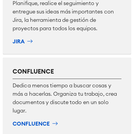
Planifique, realice el seguimiento y
Gestión de activos
entregue sus ideas más importantes con
Mantenimiento industrial
Jira, la herramienta de gestión de
proyectos para todos los equipos.
SOLUCIONES
Colaboración & Conocimiento
Wiki Empresarial
JIRA
Meetings
SERVICIOS
Intranet Social
■
Oficina Virtual
■
CONFLUENCE
RECURSOS
■
Integration
■
Dedica menos tiempo a buscar cosas y
Inteligencia Artificial
más a hacerlas. Organiza tu trabajo, crea
■
SOBRE NOSOTROS
SAP Integración
documentos y discute todo en un solo
lugar.
Atlassian Backup & Restore
CONFLUENCE