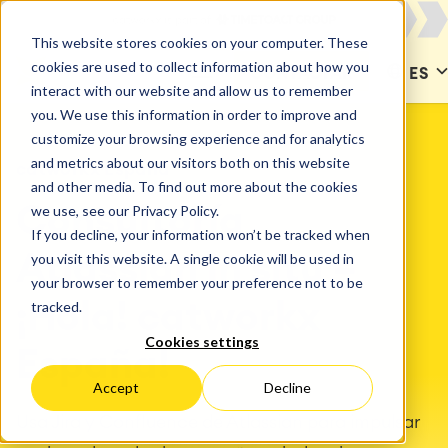
This website stores cookies on your computer. These
cookies are used to collect information about how you
CONTACTAR
ES
interact with our website and allow us to remember
you. We use this information in order to improve and
customize your browsing experience and for analytics
and metrics about our visitors both on this website
catworkx España
and other media. To find out more about the cookies
we use, see our Privacy Policy.
Consultoría
If you decline, your information won’t be tracked when
you visit this website. A single cookie will be used in
Atlassian in situ –
your browser to remember your preference not to be
tracked.
¡Hola! catworkx
Cookies settings
España!
Accept
Decline
Usa Jira y Confluence de Atlassian para impulsar