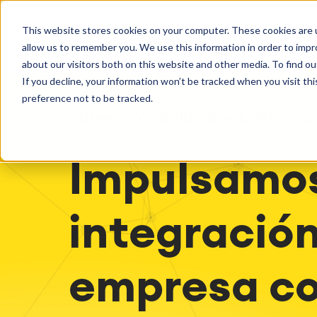
Getting Started
Oper
This website stores cookies on your computer. These cookies are u
Consultoría
Servicios
Agile & DevOps
Proje
allow us to remember you. We use this information in order to imp
SOLUCIONES
Licencias
DevOps
Planifica
Hosting g
Descubre más sobre catworkx
about our visitors both on this website and other media. To find ou
Gestión de requisitos
Procesos 
Configur
If you decline, your information won’t be tracked when you visit th
Eventos y seminarios web
Casos de 
Agile Development
LMS / eLe
Soporte
preference not to be tracked.
Gestión de pruebas
ERP Soluc
catworkx - Soluciones, integrac
Documentación técnica
Informes 
Empleo
Partners
Gestión d
Impulsamos
Integration
Atlassian
Inteligencia Artificial
catworkx academy
Consul
SAP Integración
Formación
Estrategi
proce
integración
Calendario Formaciones
Evaluació
Producción de contenido de
Evaluacio
aprendizaje personalizado
Implemen
empresa c