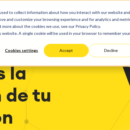
ate
Progress
sed to collect information about how you interact with our website an
 Cloud
Optimización del rendimie
ct & Work Management
Service Management
rove and customize your browsing experience and for analytics and metri
SERVICIOS
RECURSOS
SOBRE NOSOTRO
ción del tiempo
Gestión de servicios IT &
estionado
Migración
t more about the cookies we use, see our Privacy Policy.
Alemania
EEUU
empresariales
Viaja a la gestión de servi
ación
Migración Cloud
is website. A single cookie will be used in your browser to remember you
éxito
Blog
arning
Gestión de servicios para
Desarrollo de aplicaciones
iones
Gestión de activos
personalizadas
iones y servicios de Atlassian
Cookies settings
Accept
Decline
y paneles de control
Mantenimiento industrial
el trabajo
 la
 Backup & Restore
toría de métodos y
a del panorama de TI
sos
 de tu
n de ITSM
nes ágiles
tación de ITSM
on