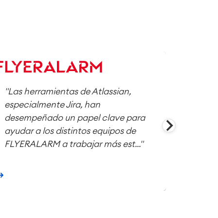
"Las herramientas de Atlassian,
"Nuest
especialmente Jira, han
Collab
desempeñado un papel clave para
Schaeff
ayudar a los distintos equipos de
colabo
FLYERALARM a trabajar más est..."
proyec
organiz