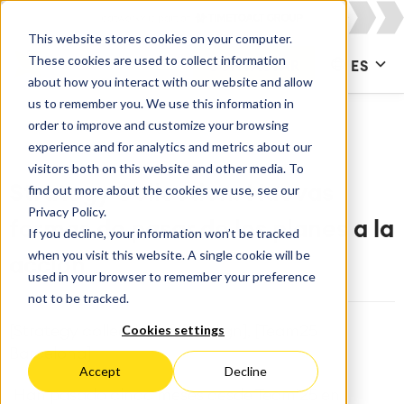
This website stores cookies on your computer.
These cookies are used to collect information
CONTACTAR
ES
about how you interact with our website and allow
us to remember you. We use this information in
order to improve and customize your browsing
experience and for analytics and metrics about our
visitors both on this website and other media. To
find out more about the cookies we use, see our
Strategy Collection: Nuevas
Privacy Policy.
formas de pasar de los planes a la
If you decline, your information won’t be tracked
when you visit this website. A single cookie will be
acción
used in your browser to remember your preference
not to be tracked.
Cookies settings
[Strategy collection], [Jira Align], [Team25
Barcelona]
Accept
Decline
Han pasado cinco meses desde Team'25 en