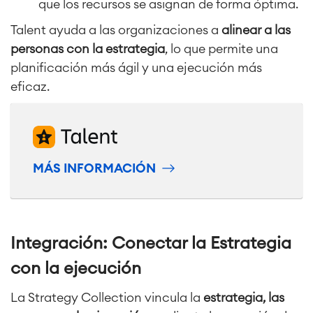
que los recursos se asignan de forma óptima.
Service Management
Gestión de servicios IT & CMDB
Talent ayuda a las organizaciones a
alinear a las
Viaja a la gestión de servicios
personas con la estrategia
, lo que permite una
Gestión de servicios para
planificación más ágil y una ejecución más
empresas
eficaz.
Gestión de activos
Mantenimiento industrial
SOLUCIONES
Colaboración & Conocimiento
MÁS INFORMACIÓN
Wiki Empresarial
Meetings
SERVICIOS
■
Intranet Social
Oficina Virtual
■
Integración: Conectar la Estrategia
RECURSOS
■
con la ejecución
■
Integration
Inteligencia Artificial
■
SOBRE NOSOTROS
La Strategy Collection vincula la
estrategia, las
SAP Integración