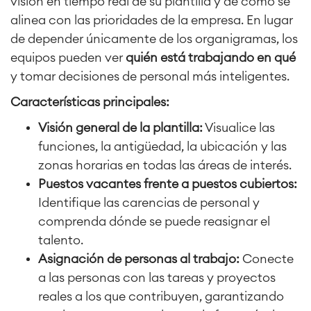
visión en tiempo real de su plantilla y de cómo se
alinea con las prioridades de la empresa. En lugar
de depender únicamente de los organigramas, los
Agile & DevOps
DevOps
equipos pueden ver
quién está trabajando en qué
Gestión de requisitos
y tomar decisiones de personal más inteligentes.
Agile Development
Características principales:
Gestión de pruebas
Documentación técnica
Visión general de la plantilla:
Visualice las
funciones, la antigüedad, la ubicación y las
zonas horarias en todas las áreas de interés.
Project & Work Management
Puestos vacantes frente a puestos cubiertos:
Planificación del tiempo
Identifique las carencias de personal y
Procesos empresariales
LMS / eLearning
comprenda dónde se puede reasignar el
ERP Soluciones
talento.
Informes y paneles de control
Asignación de personas al trabajo:
Conecte
Gestión del trabajo
a las personas con las tareas y proyectos
reales a los que contribuyen, garantizando