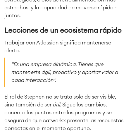
estrechos, y la capacidad de moverse rápido -
juntos.
Service Management
Gestión de servicios IT & CMDB
Lecciones de un ecosistema rápido
Viaja a la gestión de servicios
Gestión de servicios para
Trabajar con Atlassian significa mantenerse
empresas
alerta.
Gestión de activos
Mantenimiento industrial
"Es una empresa dinámica. Tienes que
mantenerte ágil, proactivo y aportar valor a
SOLUCIONES
cada interacción".
Colaboración & Conocimiento
Wiki Empresarial
Meetings
El rol de Stephen no se trata solo de ser visible,
SERVICIOS
■
Intranet Social
sino también de ser
útil
. Sigue los cambios,
Oficina Virtual
■
conecta los puntos entre los programas y se
RECURSOS
■
asegura de que catworkx presente las respuestas
■
Integration
correctas en el momento oportuno.