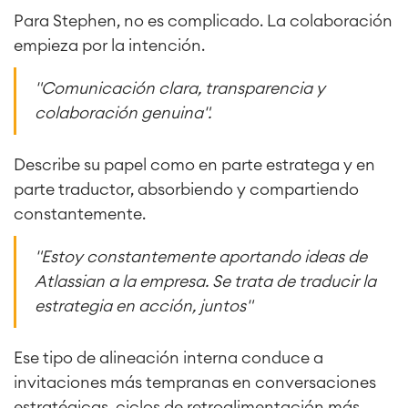
Para Stephen, no es complicado. La colaboración
empieza por la intención.
"Comunicación clara, transparencia y
Agile & DevOps
colaboración genuina".
DevOps
Gestión de requisitos
Agile Development
Describe su papel como en parte estratega y en
Gestión de pruebas
parte traductor, absorbiendo y compartiendo
Documentación técnica
constantemente.
"Estoy constantemente aportando ideas de
Project & Work Management
Atlassian a la empresa. Se trata de traducir la
Planificación del tiempo
estrategia en acción, juntos"
Procesos empresariales
LMS / eLearning
ERP Soluciones
Ese tipo de alineación interna conduce a
Informes y paneles de control
invitaciones más tempranas en conversaciones
Gestión del trabajo
estratégicas, ciclos de retroalimentación más