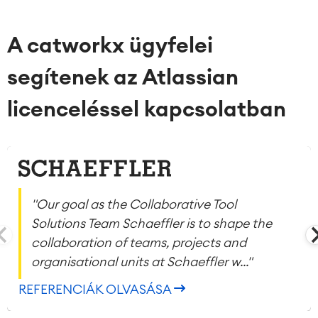
Enterprise Service Management
Asset Management
Omnichannel Ügyfélszolgálat
A catworkx ügyfelei
Ipari Karbantartás
segítenek az Atlassian
MEGOLDÁSOK
licenceléssel kapcsolatban
Tudás- és Információ-
Enterprise Wiki
megosztás
Meetingek
SZOLGÁLTATÁSOK
■
Közös Intranet
Virtuális Iroda
■
FORRÁSOK
■
"Our goal as the Collaborative Tool
■
Solutions Team Schaeffler is to shape the
Integrációk
Mesterséges Intelligencia (AI)
■
collaboration of teams, projects and
RÓLUNK
SAP Integráció
organisational units at Schaeffler w..."
REFERENCIÁK OLVASÁSA
Atlassian Backup & Restore