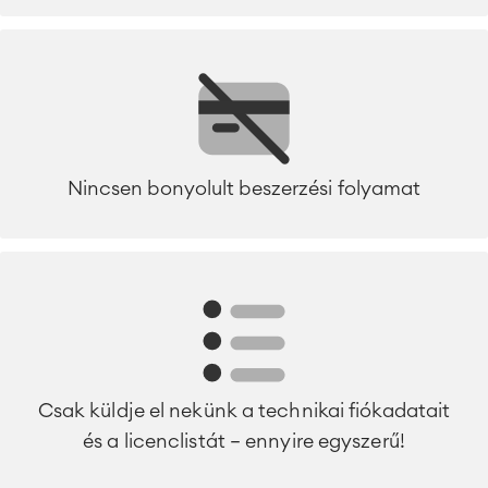
Nincsen bonyolult beszerzési folyamat
Csak küldje el nekünk a technikai fiókadatait
és a licenclistát – ennyire egyszerű!
Agile & DevOps
DevOps