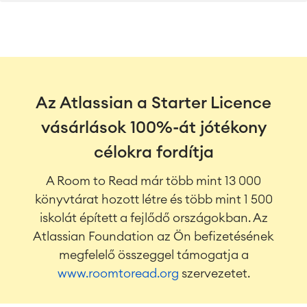
Követelmény-kezelés
Agilils fejlesztés
Tesztmenedzsment
Technikai dokumentációk
Az Atlassian a Starter Licence
Projektmenedzsment,
Időkövetés, tervezés, túlóra-
Munkairányítás
vásárlások 100%-át jótékony
kezelés
Üzleti folyamatok
célokra fordítja
LMS / eLearning
A Room to Read már több mint 13 000
ERP Megoldások
könyvtárat hozott létre és több mint 1 500
Riportok & Dashboardok
Munkairányítás
iskolát épített a fejlődő országokban. Az
Atlassian Foundation az Ön befizetésének
megfelelő összeggel támogatja a
Szervízmenedzsment
www.roomtoread.org
szervezetet.
IT Service Management & CMDB
Service Management Journey