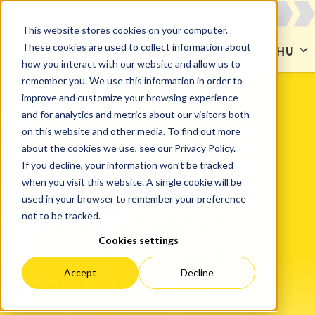
This website stores cookies on your computer.
These cookies are used to collect information about
KAPCSOLAT
HU
how you interact with our website and allow us to
remember you. We use this information in order to
improve and customize your browsing experience
and for analytics and metrics about our visitors both
SZOLGÁLTATÁSOK
Licenc
on this website and other media. To find out more
about the cookies we use, see our Privacy Policy.
Szerezze be az
If you decline, your information won’t be tracked
when you visit this website. A single cookie will be
összes Atlassian
used in your browser to remember your preference
not to be tracked.
termék licencét és
Cookies settings
kérjen tanácsot
Accept
Decline
szakértőinktől