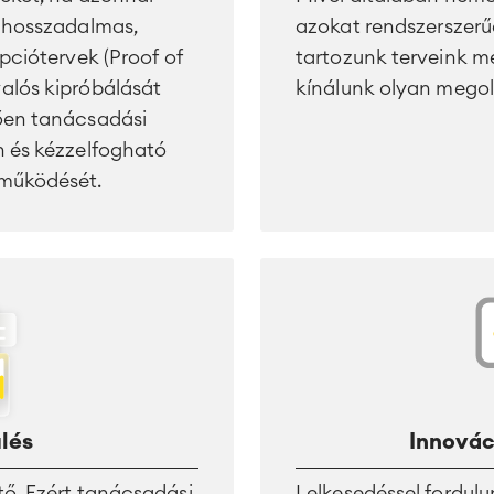
a hosszadalmas,
azokat rendszerszerűe
pciótervek (Proof of
tartozunk terveink m
alós kipróbálását
kínálunk olyan megol
ően tanácsadási
n és kézzelfogható
 működését.
lés
Innovác
ő. Ezért tanácsadási
Lelkesedéssel fordulu