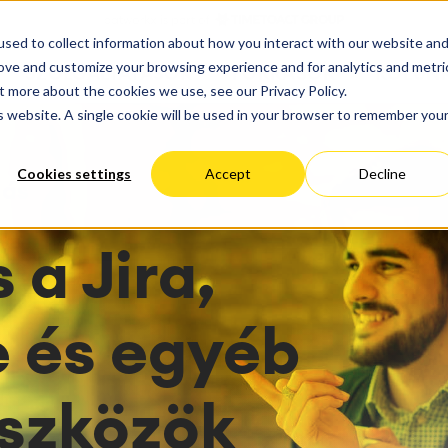
dés
Fejlődés
sed to collect information about how you interact with our website an
lgáltatások
Performancia Optimalizác
ktmenedzsment,
Szervízmenedzsment
rove and customize your browsing experience and for analytics and metri
SZOLGÁLTATÁSOK
FORRÁSOK
RÓLUN
s, tervezés, túlóra-kezelés
IT Service Management &
sting
Migráció
irányítás
t more about the cookies we use, see our Privacy Policy.
Magyarország
Németország
USA
A
lyamatok
Service Management Jour
ció
Felhő Migráció
is website. A single cookie will be used in your browser to remember you
ténetek
Blog
arning
Enterprise Service Manag
Egyedi App Fejlesztés
ldások
Asset Management
Cookies settings
Accept
Decline
 & Dashboardok
Omnichannel Ügyfélszolgá
dás
hálózat
nyítás
Ipari Karbantartás
 Backup & Restore
a Jira,
er- és folyamattanácsadás
zet Felmérése
kelés
 és egyéb
ékelések
valósítás
eszközök