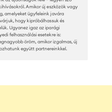
kihívásokról. Amikor új eszközök vagy
g, amelyeket ügyfeleink javára
várjuk, hogy kipróbálhassuk és
lük. Ugyanez igaz az iparági
edi felhasználási esetekre is:
egnagyobb öröm, amikor izgalmas, új
zhatunk együtt partnereinkkel.