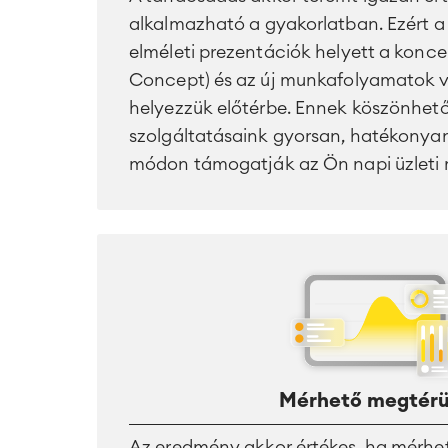
alkalmazható a gyakorlatban. Ezért 
elméleti prezentációk helyett a konce
Concept) és az új munkafolyamatok v
helyezzük előtérbe. Ennek köszönhet
szolgáltatásaink gyorsan, hatékonya
módon támogatják az Ön napi üzleti
Mérhető megtérü
Az eredmény akkor értékes, ha mérhet