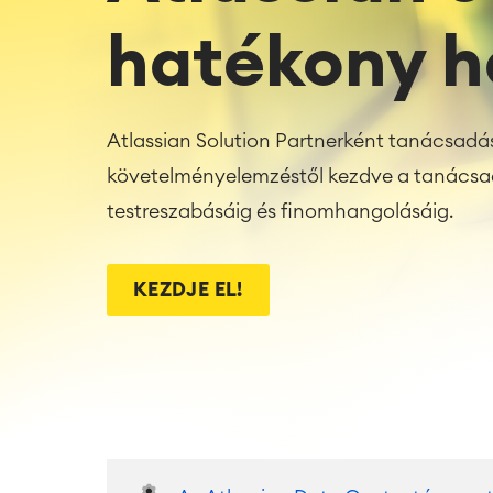
hatékony h
Atlassian Solution Partnerként tanácsadási
követelményelemzéstől kezdve a tanácsad
testreszabásáig és finomhangolásáig.
KEZDJE EL!