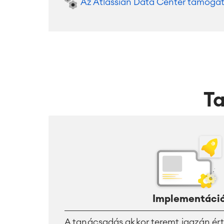
Az Atlassian Data Center támogat
T
Implementáci
A tanácsadás akkor teremt igazán ért