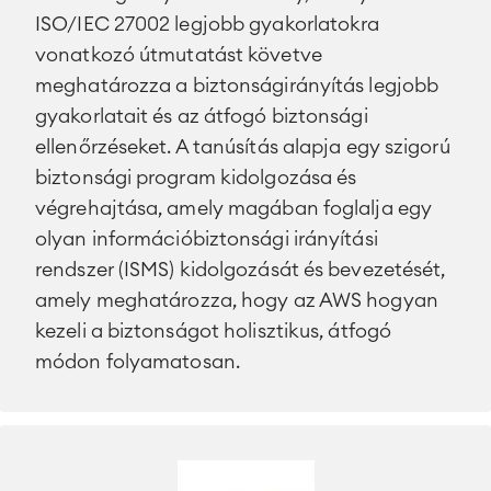
Mesterséges Intelligencia (AI)
■
RÓLUNK
ISO/IEC 27002 legjobb gyakorlatokra
SAP Integráció
vonatkozó útmutatást követve
meghatározza a biztonságirányítás legjobb
Atlassian Backup & Restore
gyakorlatait és az átfogó biztonsági
ellenőrzéseket. A tanúsítás alapja egy szigorú
biztonsági program kidolgozása és
végrehajtása, amely magában foglalja egy
olyan információbiztonsági irányítási
rendszer (ISMS) kidolgozását és bevezetését,
amely meghatározza, hogy az AWS hogyan
kezeli a biztonságot holisztikus, átfogó
módon folyamatosan.