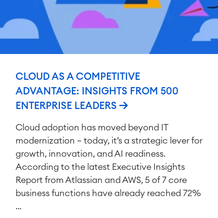
CLOUD AS A COMPETITIVE
ADVANTAGE: INSIGHTS FROM 500
ENTERPRISE LEADERS
Cloud adoption has moved beyond IT
modernization — today, it’s a strategic lever for
growth, innovation, and AI readiness.
According to the latest Executive Insights
Report from Atlassian and AWS, 5 of 7 core
business functions have already reached 72%
...