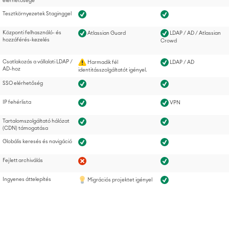
elérhetősége
Tesztkörnyezetek Staginggel
Központi felhasználó- és
Atlassian Guard
LDAP / AD / Atlassian
Agile & DevOps
hozzáférés-kezelés
Crowd
DevOps
Követelmény-kezelés
Csatlakozás a vállalati LDAP /
Harmadik fél
LDAP / AD
AD-hoz
identitásszolgáltatót igényel.
Agilils fejlesztés
SSO elérhetőség
Tesztmenedzsment
Technikai dokumentációk
IP fehérlista
VPN
Tartalomszolgáltató hálózat
(CDN) támogatása
Projektmenedzsment,
Globális keresés és navigáció
Időkövetés, tervezés, túlóra-
Munkairányítás
kezelés
Fejlett archiválás
Üzleti folyamatok
Ingyenes áttelepítés
Migrációs projektet igényel
LMS / eLearning
ERP Megoldások
Riportok & Dashboardok
Munkairányítás