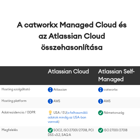
A catworkx Managed Cloud és
az Atlassian Cloud
összehasonlítása
Atlassian Cloud
Atlassian Self-
Managed
Hosting szolgáltató
Atlassian
catworkx
Hosting platform
AWS
AWS
Adatrezidencia / GDPR
USA / EU
(a felhasználói
Németország
adatok mindig az USA-ban
vannak
)
Megfelelés
SOC2, ISO 27001/27018, PCI
ISO 27001/27018
DSS v3.2, SAQ A