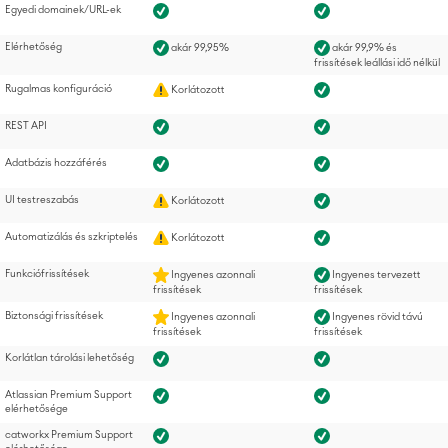
Egyedi domainek/URL-ek
Elérhetőség
akár 99,95%
akár 99,9% és
frissítések leállási idő nélkül
Rugalmas konfiguráció
Korlátozott
REST API
Adatbázis hozzáférés
UI testreszabás
Korlátozott
Automatizálás és szkriptelés
Korlátozott
Funkciófrissítések
Ingyenes azonnali
Ingyenes tervezett
frissítések
frissítések
Biztonsági frissítések
Ingyenes azonnali
Ingyenes rövid távú
frissítések
frissítések
Korlátlan tárolási lehetőség
Atlassian Premium Support
elérhetősége
catworkx Premium Support