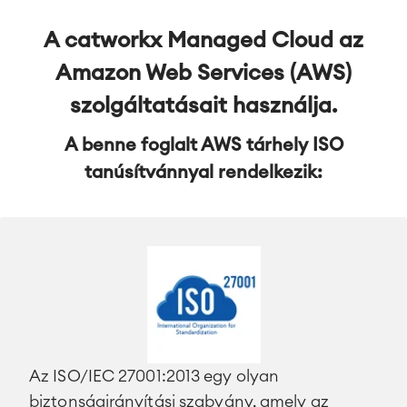
A catworkx Managed Cloud az
Szervízmenedzsment
IT Service Management & CMDB
Amazon Web Services (AWS)
Service Management Journey
szolgáltatásait használja.
Enterprise Service Management
Asset Management
A benne foglalt AWS tárhely ISO
Omnichannel Ügyfélszolgálat
tanúsítvánnyal rendelkezik:
Ipari Karbantartás
MEGOLDÁSOK
Tudás- és Információ-
Enterprise Wiki
megosztás
Meetingek
SZOLGÁLTATÁSOK
■
Közös Intranet
Virtuális Iroda
■
FORRÁSOK
■
Az ISO/IEC 27001:2013 egy olyan
■
Integrációk
biztonságirányítási szabvány, amely az