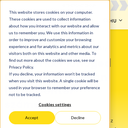
This website stores cookies on your computer.
These cookies are used to collect information
KAPCSOLAT
HU
about how you interact with our website and allow
us to remember you. We use this information in
order to improve and customize your browsing
experience and for analytics and metrics about our
SZOLGÁLTATÁSOK
Menedzselt tárhely
visitors both on this website and other media. To
find out more about the cookies we use, see our
catworkx Managed
Privacy Policy.
If you decline, your information won’t be tracked
Cloud az Atlassian
when you visit this website. A single cookie will be
used in your browser to remember your preference
Data Center
not to be tracked.
számára
Cookies settings
Accept
Decline
A catworkx Managed Hosting a biztonság, az