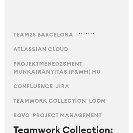
,
,
,
,
,
,
,
,
TEAM25 BARCELONA
ATLASSIAN CLOUD
PROJEKTMENEDZSMENT,
MUNKAIRÁNYÍTÁS (P&WM) HU
Agile & DevOps
CONFLUENCE
JIRA
DevOps
Követelmény-kezelés
TEAMWORK COLLECTION
LOOM
Agilils fejlesztés
Tesztmenedzsment
ROVO
PROJECT MANAGEMENT
Technikai dokumentációk
Teamwork Collection: