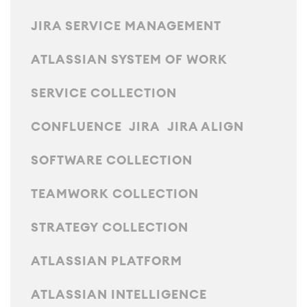
MEGOLDÁSOK
Tudás- és Információ-
JIRA SERVICE MANAGEMENT
Enterprise Wiki
megosztás
Meetingek
SZOLGÁLTATÁSOK
■
ATLASSIAN SYSTEM OF WORK
Közös Intranet
Virtuális Iroda
■
SERVICE COLLECTION
FORRÁSOK
■
■
CONFLUENCE
JIRA
JIRA ALIGN
Integrációk
Mesterséges Intelligencia (AI)
■
RÓLUNK
SAP Integráció
SOFTWARE COLLECTION
TEAMWORK COLLECTION
Atlassian Backup & Restore
STRATEGY COLLECTION
ATLASSIAN PLATFORM
ATLASSIAN INTELLIGENCE