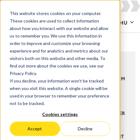
This website stores cookies on your computer.
These cookies are used to collect information
KAPCSOLAT
HU
about how you interact with our website and allow
us to remember you. We use this information in
order to improve and customize your browsing
experience and for analytics and metrics about our
ALL
AGILIS FEJLESZTÉS
AGILIS ÉS DEVOPS
visitors both on this website and other media. To
find out more about the cookies we use, see our
ATLASSIAN
ATLASSIAN CLOUD
Privacy Policy.
ATLASSIAN INTELLIGENCE
ATLASSIAN PLATFORM
If you decline, your information won’t be tracked
when you visit this website. A single cookie will be
ATLASSIAN SYSTEM OF WORK
BITBUCKET
used in your browser to remember your preference
CATWORKX
COMPASS
CONFLUENCE
not to be tracked.
CUSTOMER SERVICE MANAGEMENT
DATA CENTER
Cookies settings
DEVELOPMENT
DEVOPS
EGYÜTTMŰKÖDÉS
Accept
Decline
ENTERPRISE
GOVERNMENT CLOUD
HIGHLIGHT