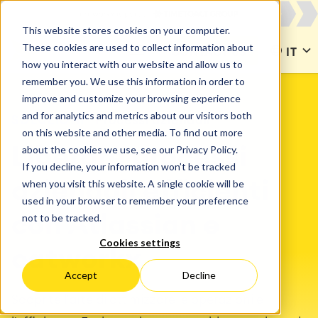
This website stores cookies on your computer.
These cookies are used to collect information about
CONTACT US
IT
how you interact with our website and allow us to
remember you. We use this information in order to
improve and customize your browsing experience
and for analytics and metrics about our visitors both
SOLUZIONI
Processi aziendali
on this website and other media. To find out more
about the cookies we use, see our Privacy Policy.
Liberare processi
If you decline, your information won’t be tracked
when you visit this website. A single cookie will be
aziendali efficienti
used in your browser to remember your preference
not to be tracked.
con Atlassian e
Cookies settings
catworkx
Accept
Decline
Scoprite l'arte di ottimizzare le operazioni e