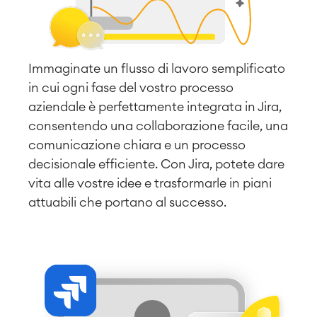
Immaginate un flusso di lavoro semplificato
in cui ogni fase del vostro processo
aziendale è perfettamente integrata in Jira,
consentendo una collaborazione facile, una
comunicazione chiara e un processo
Agile e DevOps
DevOps
decisionale efficiente. Con Jira, potete dare
Gestione dei requisiti
vita alle vostre idee e trasformarle in piani
Sviluppo agile
attuabili che portano al successo.
Gestione dei test
Documentazione tecnica
Gestione di progetti e lavori
Monitoraggio del tempo
Processi aziendali