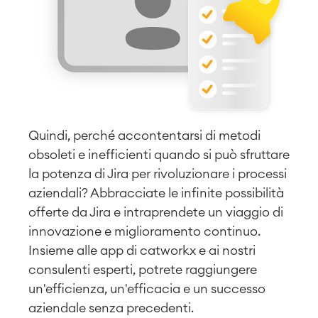
LMS / eLearning
Soluzioni ERP
Report e dashboard
Gestione del lavoro
Gestione dei servizi
Gestione dei servizi IT e CMDB
Quindi, perché accontentarsi di metodi
Percorso di gestione dei servizi
obsoleti e inefficienti quando si può sfruttare
Gestione dei servizi aziendali
la potenza di Jira per rivoluzionare i processi
Gestione delle risorse
aziendali? Abbracciate le infinite possibilità
Servizio clienti omnicanale
Manutenzione industriale
offerte da Jira e intraprendete un viaggio di
innovazione e miglioramento continuo.
Insieme alle app di catworkx e ai nostri
SOLUZIONI
Conoscenza e informazione
consulenti esperti, potrete raggiungere
Wiki aziendale
un'efficienza, un'efficacia e un successo
Riunioni
SERVIZI
aziendale senza precedenti.
■
Intranet sociale