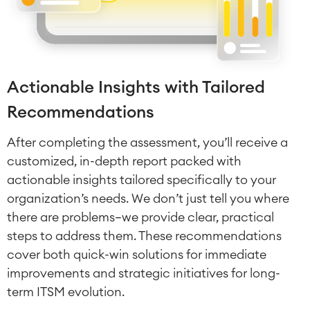
Manutenzione industriale
SOLUZIONI
Conoscenza e informazione
Wiki aziendale
Riunioni
Actionable Insights with Tailored
SERVIZI
■
Intranet sociale
Recommendations
Ufficio virtuale
■
RISORSE
After completing the assessment, you’ll receive a
■
customized, in-depth report packed with
■
Integrazione
Intelligenza artificiale
actionable insights tailored specifically to your
■
CHI SIAMO
Integrazione SAP
organization’s needs. We don’t just tell you where
there are problems—we provide clear, practical
steps to address them. These recommendations
Backup e ripristino Atlassian
cover both quick-win solutions for immediate
improvements and strategic initiatives for long-
term ITSM evolution.