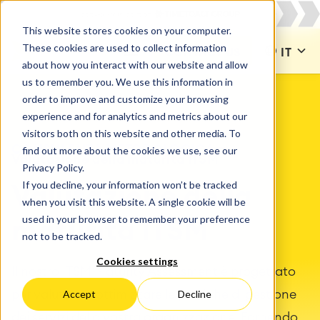
This website stores cookies on your computer.
These cookies are used to collect information
CONTACT US
IT
about how you interact with our website and allow
us to remember you. We use this information in
order to improve and customize your browsing
experience and for analytics and metrics about our
visitors both on this website and other media. To
CONSULENZA METODOLOGICA
find out more about the cookies we use, see our
Valutazione della maturità ITSM
Privacy Policy.
If you decline, your information won’t be tracked
Valutazione della
when you visit this website. A single cookie will be
used in your browser to remember your preference
maturità ITSM
not to be tracked.
Cookies settings
Il nostro ITSM Maturity Assessment è progettato
per valutare e ottimizzare le pratiche di gestione
Accept
Decline
dei servizi della vostra organizzazione. Fornendo