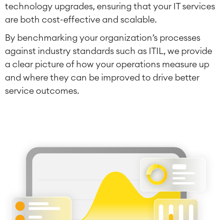
Gestione dei test
technology upgrades, ensuring that your IT services
Documentazione tecnica
are both cost-effective and scalable.
By benchmarking your organization’s processes
Gestione di progetti e lavori
against industry standards such as ITIL, we provide
Monitoraggio del tempo
a clear picture of how your operations measure up
Processi aziendali
and where they can be improved to drive better
LMS / eLearning
service outcomes.
Soluzioni ERP
Report e dashboard
Gestione del lavoro
Gestione dei servizi
Gestione dei servizi IT e CMDB
Percorso di gestione dei servizi
Gestione dei servizi aziendali
Gestione delle risorse
Servizio clienti omnicanale