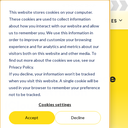
This website stores cookies on your computer.
These cookies are used to collect information
CONTACTAR
ES
about how you interact with our website and allow
us to remember you. We use this information in
order to improve and customize your browsing
experience and for analytics and metrics about our
visitors both on this website and other media. To
CATWORKX ACADEMY
find out more about the cookies we use, see our
Confluence Administration
Privacy Policy.
If you decline, your information won’t be tracked
Training Confluence
when you visit this website. A single cookie will be
used in your browser to remember your preference
Administration
not to be tracked.
(Cloud)
Cookies settings
Accept
Decline
En el curso de formación Administración de