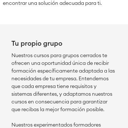
SOLUCIONES
Colaboración & Conocimiento
encontrar una solución adecuada para ti.
Wiki Empresarial
Meetings
SERVICIOS
■
Intranet Social
Oficina Virtual
■
RECURSOS
■
Tu propio grupo
■
Integration
Inteligencia Artificial
Nuestros cursos para grupos cerrados te
■
SOBRE NOSOTROS
SAP Integración
ofrecen una oportunidad única de recibir
formación específicamente adaptada a las
necesidades de tu empresa. Entendemos
Atlassian Backup & Restore
que cada empresa tiene requisitos y
sistemas diferentes, y adaptamos nuestros
cursos en consecuencia para garantizar
que recibas la mejor formación posible.
Nuestros experimentados formadores