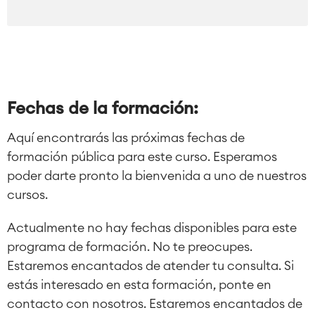
Project & Work Management
Planificación del tiempo
Procesos empresariales
LMS / eLearning
ERP Soluciones
Informes y paneles de control
Fechas de la formación:
Gestión del trabajo
Aquí encontrarás las próximas fechas de
formación pública para este curso. Esperamos
Service Management
poder darte pronto la bienvenida a uno de nuestros
Gestión de servicios IT & CMDB
cursos.
Viaja a la gestión de servicios
Gestión de servicios para
Actualmente no hay fechas disponibles para este
empresas
programa de formación. No te preocupes.
Gestión de activos
Estaremos encantados de atender tu consulta. Si
Mantenimiento industrial
estás interesado en esta formación, ponte en
contacto con nosotros. Estaremos encantados de