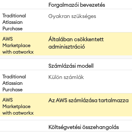
Forgalmazói bevezetés
Atlassian Backup & Restore
Hagyományos Atlassian vásárlás
AWS 
Gyakran szükséges
Általában csökkentett
adminisztráció
Számlázási modell
Külön számlák
Az AWS számlázása tartalmazza
Költségvetési összehangolás