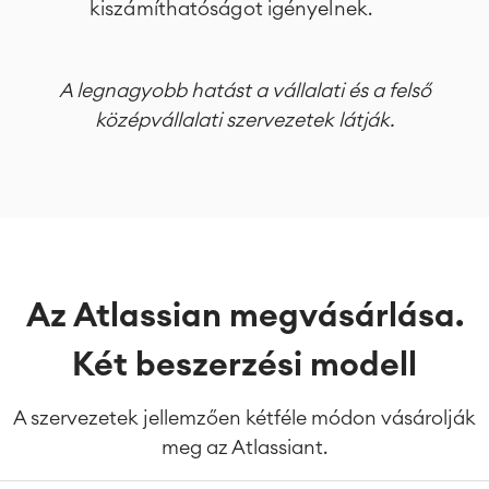
kiszámíthatóságot igényelnek.
Service Management Journey
Enterprise Service Management
Asset Management
A legnagyobb hatást a vállalati és a felső
Omnichannel Ügyfélszolgálat
középvállalati szervezetek látják.
Ipari Karbantartás
MEGOLDÁSOK
Tudás- és Információ-
Enterprise Wiki
megosztás
Meetingek
SZOLGÁLTATÁSOK
■
Közös Intranet
Virtuális Iroda
■
Az Atlassian megvásárlása.
FORRÁSOK
■
Két beszerzési modell
■
Integrációk
Mesterséges Intelligencia (AI)
■
RÓLUNK
A szervezetek jellemzően kétféle módon vásárolják
SAP Integráció
meg az Atlassiant.