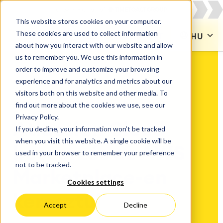
This website stores cookies on your computer.
These cookies are used to collect information
KAPCSOLAT
HU
about how you interact with our website and allow
us to remember you. We use this information in
order to improve and customize your browsing
experience and for analytics and metrics about our
visitors both on this website and other media. To
catworkx + AWS Marketplace
find out more about the cookies we use, see our
Privacy Policy.
Atlassian Cloud
If you decline, your information won’t be tracked
when you visit this website. A single cookie will be
beszerzés az AWS
used in your browser to remember your preference
not to be tracked.
Marketplace-en
Cookies settings
keresztül
Accept
Decline