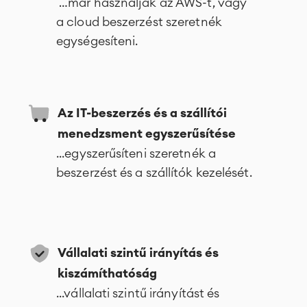
Agile & DevOps
…már használják az AWS-t, vagy
DevOps
a cloud beszerzést szeretnék
Követelmény-kezelés
egységesíteni.
Agilils fejlesztés
Tesztmenedzsment
Technikai dokumentációk
Az IT-beszerzés és a szállítói
Projektmenedzsment,
menedzsment egyszerűsítése
Időkövetés, tervezés, túlóra-
Munkairányítás
...egyszerűsíteni szeretnék a
kezelés
beszerzést és a szállítók kezelését.
Üzleti folyamatok
LMS / eLearning
ERP Megoldások
Riportok & Dashboardok
Munkairányítás
Vállalati szintű irányítás és
kiszámíthatóság
Szervízmenedzsment
...vállalati szintű irányítást és
IT Service Management & CMDB