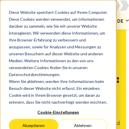
Diese Website speichert Cookies auf Ihrem Computer.
Diese Cookies werden verwendet, um Informationen
KONTAKT
DE
darüber zu sammeln, wie Sie mit unserer Website
interagieren. Wir verwenden diese Informationen, um
Ihre Browser-Erfahrung zu verbessern und
anzupassen, sowie für Analysen und Messungen zu
unseren Besuchern auf dieser Website und anderen
CATWORKX ACADEMY
Medien. Weitere Informationen zu den von uns
Get started with Jira
verwendeten Cookies finden Sie in unseren
Datenschutzbestimmungen.
Atlassian-Schulung:
Wenn Sie ablehnen, werden Ihre Informationen beim
Besuch dieser Website nicht erfasst. Ein einzelnes
Get started with
Cookie wird in Ihrem Browser gesetzt, um daran zu
erinnern, dass Sie nicht nachverfolgt werden möchten.
Jira
Cookie-Einstellungen
Lernen Sie die Grundlagen von Jira kennen und
Akzeptieren
Ablehnen