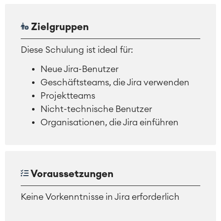
Zielgruppen
Diese Schulung ist ideal für:
Neue Jira-Benutzer
Geschäftsteams, die Jira verwenden
Projektteams
Agile & DevOps
Nicht-technische Benutzer
DevOps
Organisationen, die Jira einführen
Requirements Management
Agile Development
Test Management
Technische Dokumentation
Voraussetzungen
Service Management
Keine Vorkenntnisse in Jira erforderlich
IT Service Management & CMDB
Service Management Journey