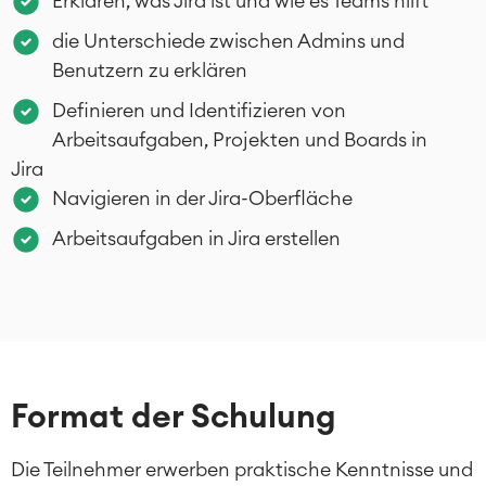
Erklären, was Jira ist und wie es Teams hilft
SERVICES
■
Social Intranet
die Unterschiede zwischen Admins und
Virtual Office
■
Benutzern zu erklären
RESSOURCEN
■
Definieren und Identifizieren von
■
Integration
Arbeitsaufgaben, Projekten und Boards in
Artificial Intelligence
■
ÜBER UNS
SAP Integration
Jira
Navigieren in der Jira-Oberfläche
Arbeitsaufgaben in Jira erstellen
Atlassian Backup & Restore
Format der Schulung
Die Teilnehmer erwerben praktische Kenntnisse und