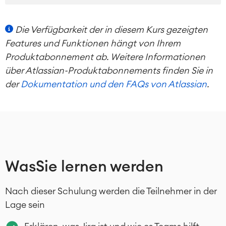
Enterprise Service Management
Asset Management
Die Verfügbarkeit der in diesem Kurs gezeigten
Omnichannel Kundenservice
Features und Funktionen hängt von Ihrem
Industrielle Instandhaltung
Produktabonnement ab. Weitere Informationen
über Atlassian-Produktabonnements finden Sie in
Project & Work Management
der
Dokumentation und den FAQs von Atlassian
.
Zeiterfassung, Planung und
Überstunden
Geschäftsprozesse
LMS / eLearning
ERP Solutions
Reports und Dashboards
Arbeitsmanagement
Was
Sie lernen werden
Nach dieser Schulung werden die Teilnehmer in der
SOLUTIONS
Knowledge & Information
Lage sein
Enterprise Wiki
Meetings