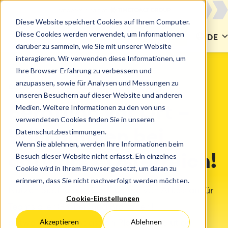
Diese Website speichert Cookies auf Ihrem Computer.
Diese Cookies werden verwendet, um Informationen
KONTAKT
DE
darüber zu sammeln, wie Sie mit unserer Website
interagieren. Wir verwenden diese Informationen, um
Ihre Browser-Erfahrung zu verbessern und
anzupassen, sowie für Analysen und Messungen zu
catworkx Österreich
unseren Besuchern auf dieser Website und anderen
Medien. Weitere Informationen zu den von uns
Beratung vor Ort –
verwendeten Cookies finden Sie in unseren
Datenschutzbestimmungen.
Willkommen bei
Wenn Sie ablehnen, werden Ihre Informationen beim
Besuch dieser Website nicht erfasst. Ein einzelnes
catworkx Österreich!
Cookie wird in Ihrem Browser gesetzt, um daran zu
erinnern, dass Sie nicht nachverfolgt werden möchten.
Nutzen Sie Jira und Confluence von Atlassian für
Cookie-Einstellungen
Teams aller Größen und Branchen!
Akzeptieren
Ablehnen
catworkx ist ein Atlassian Platinum Solution