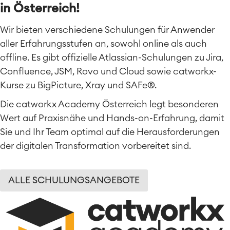
in
Österreich
!
Arbeitsmanagement
Wir bieten verschiedene Schulungen für Anwender
SOLUTIONS
aller Erfahrungsstufen an, sowohl online als auch
Knowledge & Information
offline. Es gibt offizielle Atlassian-Schulungen zu Jira,
Enterprise Wiki
Meetings
Confluence, JSM, Rovo und Cloud sowie catworkx-
SERVICES
■
Social Intranet
Kurse zu BigPicture, Xray und SAFe®.
Virtual Office
■
Die catworkx Academy Österreich legt besonderen
RESSOURCEN
■
Wert auf Praxisnähe und Hands-on-Erfahrung, damit
■
Integration
Sie und Ihr Team optimal auf die Herausforderungen
Artificial Intelligence
■
ÜBER UNS
der digitalen Transformation vorbereitet sind.
SAP Integration
ALLE SCHULUNGSANGEBOTE
Atlassian Backup & Restore