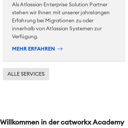
Als Atlassian Enterprise Solution Partner
Technische Dokumentation
stehen wir Ihnen mit unserer jahrelangen
Erfahrung bei Migrationen zu oder
Service Management
innerhalb von Atlassian Systemen zur
IT Service Management & CMDB
Verfügung.
Service Management Journey
Enterprise Service Management
MEHR ERFAHREN
Asset Management
Omnichannel Kundenservice
Industrielle Instandhaltung
ALLE SERVICES
Project & Work Management
Zeiterfassung, Planung und
Überstunden
Geschäftsprozesse
LMS / eLearning
ERP Solutions
Willkommen in der catworkx Academy
Reports und Dashboards