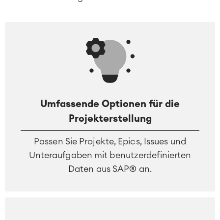
Agile & DevOps
DevOps
Umfassende Optionen für die
Requirements Management
Projekterstellung
Agile Development
Test Management
Passen Sie Projekte, Epics, Issues und
Technische Dokumentation
Unteraufgaben mit benutzerdefinierten
Daten aus SAP® an.
Service Management
IT Service Management & CMDB
Service Management Journey
Enterprise Service Management