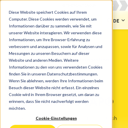
Diese Website speichert Cookies auf Ihrem
Computer. Diese Cookies werden verwendet, um
KONTAKT
DE
Informationen darüber zu sammeln, wie Sie mit
unserer Website interagieren. Wir verwenden diese
Informationen, um Ihre Browser-Erfahrung zu
verbessern und anzupassen, sowie für Analysen und
Messungen zu unseren Besuchern auf dieser
INTEGRATIONEN
SAP® Jira-Integration
Website und anderen Medien. Weitere
Informationen zu den von uns verwendeten Cookies
Integration der
finden Sie in unseren Datenschutzbestimmungen.
Wenn Sie ablehnen, werden Ihre Informationen beim
Ökosysteme von
Besuch dieser Website nicht erfasst. Ein einzelnes
Cookie wird in Ihrem Browser gesetzt, um daran zu
Atlassian und SAP®
erinnern, dass Sie nicht nachverfolgt werden
möchten.
Cookie-Einstellungen
Entdecken Sie ein neues Maß an Effizienz durch
die nahtlose Integration von