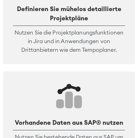
Virtual Office
■
Definieren Sie mühelos detaillierte
RESSOURCEN
■
Projektpläne
■
Integration
Nutzen Sie die Projektplanungsfunktionen
Artificial Intelligence
■
ÜBER UNS
in Jira und in Anwendungen von
SAP Integration
Drittanbietern wie dem Tempoplaner.
Atlassian Backup & Restore
Vorhandene Daten aus SAP® nutzen
Nutzen Sie bestehende Daten aus SAP um