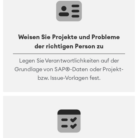
Asset Management
Omnichannel Kundenservice
Industrielle Instandhaltung
Weisen Sie Projekte und Probleme
Project & Work Management
der richtigen Person zu
Zeiterfassung, Planung und
Überstunden
Legen Sie Verantwortlichkeiten auf der
Geschäftsprozesse
Grundlage von SAP®-Daten oder Projekt-
LMS / eLearning
bzw. Issue-Vorlagen fest.
ERP Solutions
Reports und Dashboards
Arbeitsmanagement
SOLUTIONS
Knowledge & Information
Enterprise Wiki
Meetings
SERVICES
■
Social Intranet