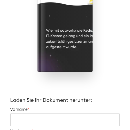
Technische Dokumentation
Service Management
IT Service Management & CMDB
Service Management Journey
Enterprise Service Management
Asset Management
Omnichannel Kundenservice
Industrielle Instandhaltung
Project & Work Management
Zeiterfassung, Planung und
Überstunden
Laden Sie Ihr Dokument herunter:
Geschäftsprozesse
LMS / eLearning
Vorname
*
ERP Solutions
Reports und Dashboards