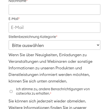
Arbeitsmanagement
Nachname
*
SOLUTIONS
Knowledge & Information
E-Mail
*
Enterprise Wiki
Meetings
SERVICES
■
Social Intranet
Stellenbezeichnung Kategorie
*
Virtual Office
■
RESSOURCEN
■
Wenn Sie über Neuigkeiten, Einladungen zu
■
Integration
Veranstaltungen und Webinaren oder sonstige
Artificial Intelligence
■
ÜBER UNS
Informationen zu unseren Produkten und
SAP Integration
Dienstleistungen informiert werden möchten,
können Sie sich unten anmelden.
Atlassian Backup & Restore
Ich stimme zu, andere Benachrichtigungen von
catworkx zu erhalten.
*
Sie können sich jederzeit wieder abmelden.
Weitere Informationen finden Sie in unserer