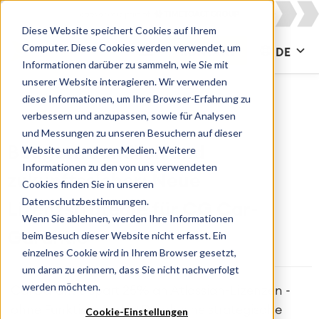
Diese Website speichert Cookies auf Ihrem
Computer. Diese Cookies werden verwendet, um
KONTAKT
DE
Informationen darüber zu sammeln, wie Sie mit
unserer Website interagieren. Wir verwenden
diese Informationen, um Ihre Browser-Erfahrung zu
verbessern und anzupassen, sowie für Analysen
und Messungen zu unseren Besuchern auf dieser
Website und anderen Medien. Weitere
Budgetfreundlich und
Informationen zu den von uns verwendeten
zukunftssicher: Neue
Cookies finden Sie in unseren
Datenschutzbestimmungen.
Lizenzstrategie für CG Car-
Wenn Sie ablehnen, werden Ihre Informationen
beim Besuch dieser Website nicht erfasst. Ein
Garantie
einzelnes Cookie wird in Ihrem Browser gesetzt,
um daran zu erinnern, dass Sie nicht nachverfolgt
werden möchten.
CarGarantie spart 25% an Atlassian-Lizenzen -
ohne FunktionsverlustDurch eine strategische
Cookie-Einstellungen