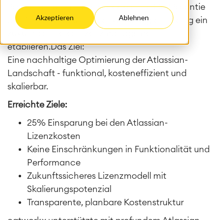
Partnerschaft mit catworkx konnte CarGarantie
Akzeptieren
Ablehnen
die IT-Kosten deutlich senken und gleichzeitig ein
zukunftssicheres Lizenzmanagement
etablieren.Das Ziel:
Eine nachhaltige Optimierung der Atlassian-
Landschaft - funktional, kosteneffizient und
skalierbar.
Erreichte Ziele:
25% Einsparung bei den Atlassian-
Lizenzkosten
Keine Einschränkungen in Funktionalität und
Performance
Zukunftssicheres Lizenzmodell mit
Skalierungspotenzial
Transparente, planbare Kostenstruktur