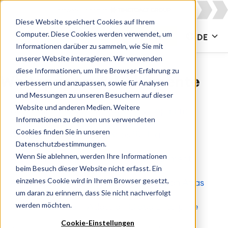
Diese Website speichert Cookies auf Ihrem
Computer. Diese Cookies werden verwendet, um
KONTAKT
DE
Informationen darüber zu sammeln, wie Sie mit
unserer Website interagieren. Wir verwenden
diese Informationen, um Ihre Browser-Erfahrung zu
Whitepapers & Dokumente
verbessern und anzupassen, sowie für Analysen
und Messungen zu unseren Besuchern auf dieser
Website und anderen Medien. Weitere
All
Agile & DevOps
Agile Development
Informationen zu den von uns verwendeten
Cookies finden Sie in unseren
Apps for Confluence
Apps für Jira
Datenschutzbestimmungen.
Wenn Sie ablehnen, werden Ihre Informationen
Artificial Intelligence
Asset Management
beim Besuch dieser Website nicht erfasst. Ein
einzelnes Cookie wird in Ihrem Browser gesetzt,
Atlassian
Atlassian Access
Atlassian Atlas
um daran zu erinnern, dass Sie nicht nachverfolgt
werden möchten.
Atlassian Cloud
Atlassian Cloud Enterprise
Cookie-Einstellungen