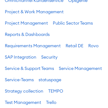
Omnichannel Kundenservice
Opsgenie
ERP Solutions
Reports und Dashboards
Project & Work Management
Arbeitsmanagement
Project Management
Public Sector Teams
SOLUTIONS
Knowledge & Information
Reports & Dashboards
Enterprise Wiki
Meetings
Requirements Management
Retail DE
Rovo
SERVICES
■
Social Intranet
Virtual Office
■
SAP Integration
Security
RESSOURCEN
■
Service & Support Teams
Service Management
■
Integration
Artificial Intelligence
■
ÜBER UNS
Service-Teams
statuspage
SAP Integration
Strategy collection
TEMPO
Atlassian Backup & Restore
Test Management
Trello