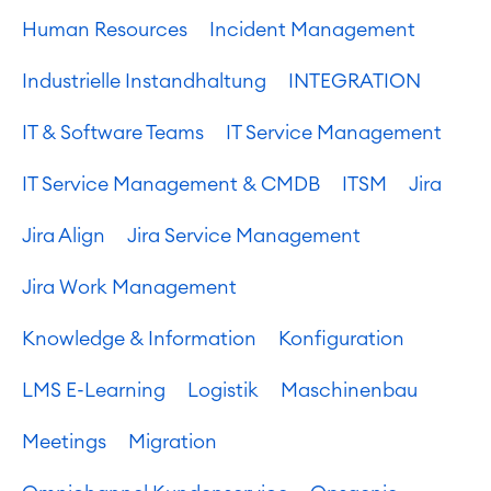
Agile Development
Human Resources
Incident Management
Test Management
Technische Dokumentation
Industrielle Instandhaltung
INTEGRATION
IT & Software Teams
IT Service Management
Service Management
IT Service Management & CMDB
IT Service Management & CMDB
ITSM
Jira
Service Management Journey
Enterprise Service Management
Jira Align
Jira Service Management
Asset Management
Omnichannel Kundenservice
Jira Work Management
Industrielle Instandhaltung
Knowledge & Information
Konfiguration
Project & Work Management
LMS E-Learning
Logistik
Maschinenbau
Zeiterfassung, Planung und
Überstunden
Meetings
Migration
Geschäftsprozesse
LMS / eLearning