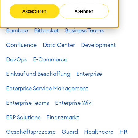
Atlassian Intelligence
Atlassian platform
Akzeptieren
Ablehnen
Atlassian System of Work
Automotive DE
Bamboo
Bitbucket
Business Teams
Confluence
Data Center
Development
DevOps
E-Commerce
Einkauf und Beschaffung
Enterprise
Enterprise Service Management
Enterprise Teams
Enterprise Wiki
ERP Solutions
Finanzmarkt
Agile & DevOps
DevOps
Geschäftsprozesse
Guard
Healthcare
HR
Requirements Management