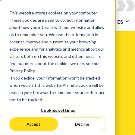
This website stores cookies on your computer.
These cookies are used to collect information
CONTACTAR
ES
about how you interact with our website and allow
us to remember you. We use this information in
order to improve and customize your browsing
experience and for analytics and metrics about our
catworkx Blog
visitors both on this website and other media. To
Actualizaciones de catworkx desde el
find out more about the cookies we use, see our
Privacy Policy.
ecosistema Atlassian y desde dentro de la
If you decline, your information won’t be tracked
empresa.
when you visit this website. A single cookie will be
used in your browser to remember your preference
Administración estatal y local
not to be tracked.
Agile Development
Agile y DevOps
Cookies settings
Apps para Confluence
Apps para Jira
Accept
Decline
Asset Management
Atlassian