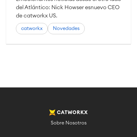
Atlassian Backup & Restore
del Atlántico: Nick Howser esnuevo CEO
de catworkx US.
catworkx
Novedades
CATWORKX
Sobre Nosotros