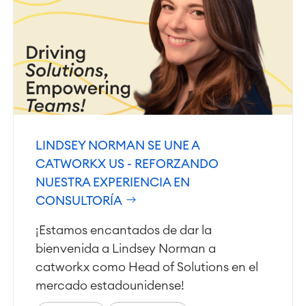
Agile & DevOps
DevOps
Gestión de requisitos
Agile Development
Gestión de pruebas
Documentación técnica
Project & Work Management
LINDSEY NORMAN SE UNE A
Planificación del tiempo
CATWORKX US - REFORZANDO
Procesos empresariales
LMS / eLearning
NUESTRA EXPERIENCIA EN
ERP Soluciones
CONSULTORÍA
Informes y paneles de control
¡Estamos encantados de dar la
Gestión del trabajo
bienvenida a Lindsey Norman a
catworkx como Head of Solutions en el
Service Management
mercado estadounidense!
Gestión de servicios IT & CMDB