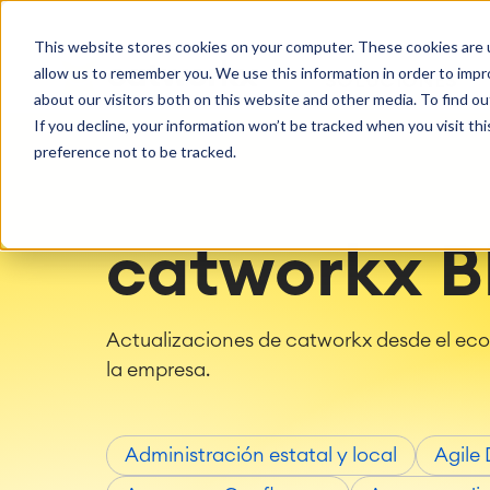
Getting Started
Oper
This website stores cookies on your computer. These cookies are u
Consultoría
Servicios
Agile & DevOps
Proje
allow us to remember you. We use this information in order to imp
SOLUCIONES
Licencias
DevOps
Planifica
Hosting g
Descubre más sobre catworkx
about our visitors both on this website and other media. To find ou
Gestión de requisitos
Procesos 
Configur
If you decline, your information won’t be tracked when you visit th
Eventos y seminarios web
Casos de 
Agile Development
LMS / eLe
Soporte
preference not to be tracked.
Gestión de pruebas
ERP Soluc
Documentación técnica
Informes 
Empleo
Partners
Gestión d
catworkx B
Integration
Atlassian
Inteligencia Artificial
catworkx academy
Consul
SAP Integración
Formación
Estrategi
proce
Actualizaciones de catworkx desde el eco
Calendario Formaciones
Evaluació
la empresa.
Producción de contenido de
Evaluacio
aprendizaje personalizado
Implemen
Administración estatal y local
Agile