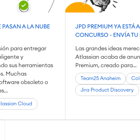
 PASAN A LA NUBE
JPD PREMIUM YA ESTÁ 
CONCURSO - ENVÍA TU
sión para entregar
Las grandes ideas merec
ligente y
Atlassian acaba de anunc
do sus herramientas
Premium, creado para...
os. Muchas
Team25 Anaheim
Col
oftware obsoleto o
Jira Product Discovery
...
tlassian Cloud