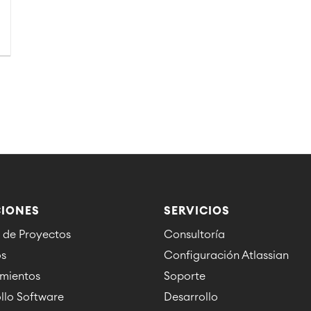
IONES
SERVICIOS
 de Proyectos
Consultoría
os
Configuración Atlassian
imientos
Soporte
llo Software
Desarrollo