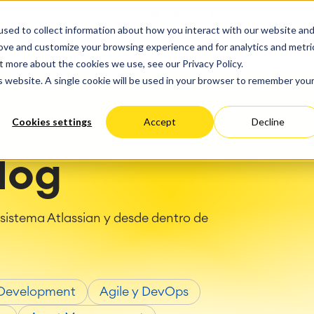
ate
Progress
sed to collect information about how you interact with our website an
 Cloud
Optimización del rendimie
ct & Work Management
Service Management
rove and customize your browsing experience and for analytics and metri
SERVICIOS
RECURSOS
SOBRE NOSOTRO
ción del tiempo
Gestión de servicios IT &
estionado
Migración
t more about the cookies we use, see our Privacy Policy.
Alemania
EEUU
empresariales
Viaja a la gestión de servi
ación
Migración Cloud
is website. A single cookie will be used in your browser to remember you
éxito
Blog
arning
Gestión de servicios para
Desarrollo de aplicaciones
iones
Gestión de activos
personalizadas
Cookies settings
Accept
Decline
y paneles de control
Mantenimiento industrial
el trabajo
log
 Backup & Restore
toría de métodos y
a del panorama de TI
sos
sistema Atlassian y desde dentro de
n de ITSM
nes ágiles
tación de ITSM
 Development
Agile y DevOps