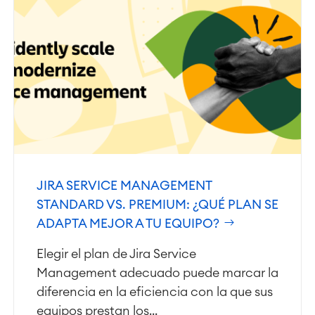
Agile & DevOps
DevOps
Gestión de requisitos
Agile Development
Gestión de pruebas
Documentación técnica
Project & Work Management
Planificación del tiempo
Procesos empresariales
JIRA SERVICE MANAGEMENT
LMS / eLearning
STANDARD VS. PREMIUM: ¿QUÉ PLAN SE
ERP Soluciones
ADAPTA MEJOR A TU EQUIPO?
Informes y paneles de control
Gestión del trabajo
Elegir el plan de Jira Service
Management adecuado puede marcar la
diferencia en la eficiencia con la que sus
Service Management
Gestión de servicios IT & CMDB
equipos prestan los...