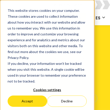
This website stores cookies on your computer.
These cookies are used to collect information
CONTACTAR
ES
about how you interact with our website and allow
us to remember you. We use this information in
order to improve and customize your browsing
experience and for analytics and metrics about our
catworkx Blog
visitors both on this website and other media. To
Actualizaciones de catworkx desde el
find out more about the cookies we use, see our
Privacy Policy.
ecosistema Atlassian y desde dentro de la
If you decline, your information won’t be tracked
empresa.
when you visit this website. A single cookie will be
used in your browser to remember your preference
Administración estatal y local
not to be tracked.
Agile Development
Agile y DevOps
Cookies settings
Apps para Confluence
Apps para Jira
Accept
Decline
Asset Management
Atlassian