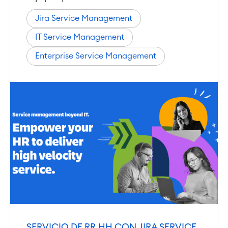
Viaja a la gestión de servicios
Jira Service Management
Gestión de servicios para
empresas
IT Service Management
Gestión de activos
Mantenimiento industrial
Enterprise Service Management
SOLUCIONES
Colaboración & Conocimiento
Wiki Empresarial
Meetings
SERVICIOS
■
Intranet Social
Oficina Virtual
■
RECURSOS
■
■
Integration
Inteligencia Artificial
■
SOBRE NOSOTROS
SAP Integración
SERVICIO DE RR.HH CON JIRA SERVICE