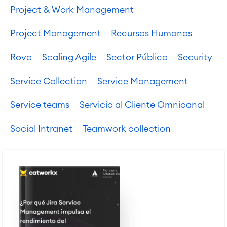
Informes y paneles de control
Project & Work Management
Gestión del trabajo
Project Management
Recursos Humanos
Service Management
Rovo
Scaling Agile
Sector Público
Security
Gestión de servicios IT & CMDB
Viaja a la gestión de servicios
Service Collection
Service Management
Gestión de servicios para
empresas
Service teams
Servicio al Cliente Omnicanal
Gestión de activos
Mantenimiento industrial
Social Intranet
Teamwork collection
SOLUCIONES
Colaboración & Conocimiento
Wiki Empresarial
Meetings
SERVICIOS
■
Intranet Social
Oficina Virtual
■
RECURSOS
■