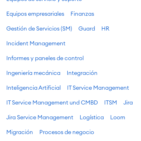
Equipos empresariales
Finanzas
Gestión de Servicios (SM)
Guard
HR
Incident Management
Agile & DevOps
DevOps
Informes y paneles de control
Gestión de requisitos
Agile Development
Ingeniería mecánica
Integración
Gestión de pruebas
Documentación técnica
Inteligencia Artificial
IT Service Management
IT Service Management und CMBD
ITSM
Jira
Project & Work Management
Planificación del tiempo
Jira Service Management
Logística
Loom
Procesos empresariales
LMS / eLearning
Migración
Procesos de negocio
ERP Soluciones