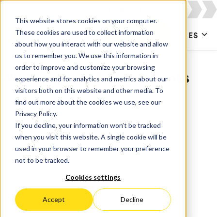
This website stores cookies on your computer.
These cookies are used to collect information
CONTACTAR
ES
about how you interact with our website and allow
us to remember you. We use this information in
order to improve and customize your browsing
Whitepapers & Documents
experience and for analytics and metrics about our
visitors both on this website and other media. To
find out more about the cookies we use, see our
Privacy Policy.
If you decline, your information won’t be tracked
All
Adquisiciones
Agile Development
when you visit this website. A single cookie will be
used in your browser to remember your preference
Apps para Jira
Asistencia sanitaria
not to be tracked.
Cookies settings
Asset Management
Atlassian Cloud
Accept
Decline
Atlassian Intelligence