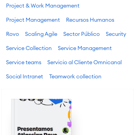
Gestión del trabajo
Project & Work Management
Project Management
Recursos Humanos
Service Management
Gestión de servicios IT & CMDB
Rovo
Scaling Agile
Sector Público
Security
Viaja a la gestión de servicios
Gestión de servicios para
Service Collection
Service Management
empresas
Gestión de activos
Service teams
Servicio al Cliente Omnicanal
Mantenimiento industrial
Social Intranet
Teamwork collection
SOLUCIONES
Colaboración & Conocimiento
Wiki Empresarial
Meetings
SERVICIOS
■
Intranet Social
Oficina Virtual
■
RECURSOS
■