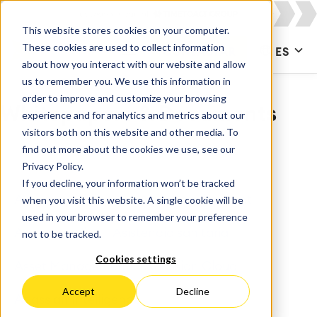
This website stores cookies on your computer.
These cookies are used to collect information
CONTACTAR
ES
about how you interact with our website and allow
us to remember you. We use this information in
order to improve and customize your browsing
Whitepapers & Documents
experience and for analytics and metrics about our
visitors both on this website and other media. To
find out more about the cookies we use, see our
Privacy Policy.
If you decline, your information won’t be tracked
All
Adquisiciones
Agile Development
when you visit this website. A single cookie will be
used in your browser to remember your preference
Apps para Jira
Asistencia sanitaria
not to be tracked.
Cookies settings
Asset Management
Atlassian Cloud
Accept
Decline
Atlassian Intelligence