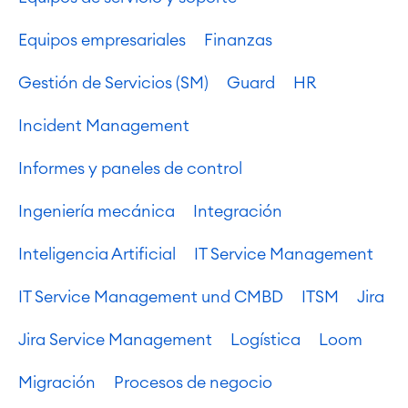
Equipos empresariales
Finanzas
Gestión de Servicios (SM)
Guard
HR
Agile & DevOps
Incident Management
DevOps
Gestión de requisitos
Informes y paneles de control
Agile Development
Gestión de pruebas
Ingeniería mecánica
Integración
Documentación técnica
Inteligencia Artificial
IT Service Management
Project & Work Management
IT Service Management und CMBD
ITSM
Jira
Planificación del tiempo
Procesos empresariales
Jira Service Management
Logística
Loom
LMS / eLearning
ERP Soluciones
Migración
Procesos de negocio
Informes y paneles de control