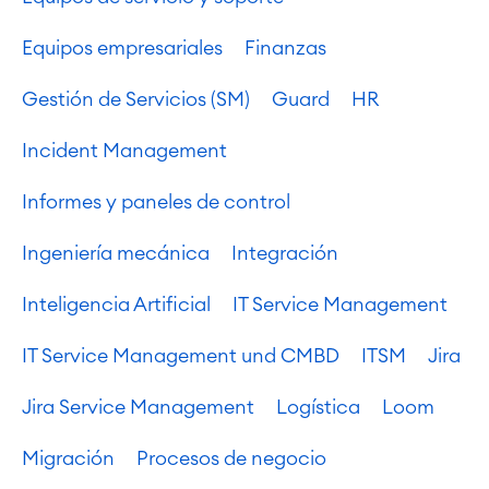
Equipos empresariales
Finanzas
Gestión de Servicios (SM)
Guard
HR
Incident Management
Agile & DevOps
DevOps
Informes y paneles de control
Gestión de requisitos
Agile Development
Ingeniería mecánica
Integración
Gestión de pruebas
Documentación técnica
Inteligencia Artificial
IT Service Management
IT Service Management und CMBD
ITSM
Jira
Project & Work Management
Planificación del tiempo
Jira Service Management
Logística
Loom
Procesos empresariales
LMS / eLearning
Migración
Procesos de negocio
ERP Soluciones