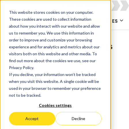
This website stores cookies on your computer.
These cookies are used to collect information
CONTACTAR
ES
about how you interact with our website and allow
us to remember you. We use this information in
order to improve and customize your browsing
Whitepapers & Documents
experience and for analytics and metrics about our
visitors both on this website and other media. To
find out more about the cookies we use, see our
Privacy Policy.
If you decline, your information won’t be tracked
All
Adquisiciones
Agile Development
when you visit this website. A single cookie will be
used in your browser to remember your preference
Apps para Jira
Asistencia sanitaria
not to be tracked.
Cookies settings
Asset Management
Atlassian Cloud
Accept
Decline
Atlassian Intelligence