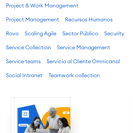
Informes y paneles de control
Project & Work Management
Gestión del trabajo
Project Management
Recursos Humanos
Service Management
Rovo
Scaling Agile
Sector Público
Security
Gestión de servicios IT & CMDB
Viaja a la gestión de servicios
Service Collection
Service Management
Gestión de servicios para
empresas
Service teams
Servicio al Cliente Omnicanal
Gestión de activos
Mantenimiento industrial
Social Intranet
Teamwork collection
SOLUCIONES
Colaboración & Conocimiento
Wiki Empresarial
Meetings
SERVICIOS
■
Intranet Social
Oficina Virtual
■
RECURSOS
■