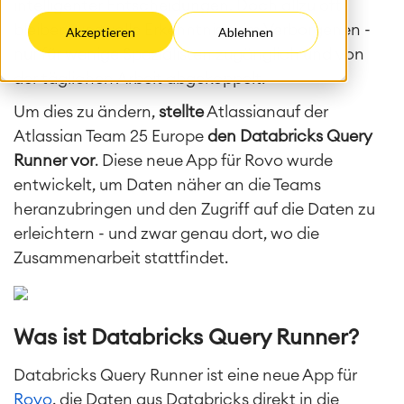
intelligenter Entscheidungen. Doch allzu oft
bleiben wertvolle Erkenntnisse im Verborgenen -
Akzeptieren
Ablehnen
nur für wenige Spezialisten zugänglich und von
der täglichen Arbeit abgekoppelt.
Um dies zu ändern,
stellte
Atlassian
auf der
Atlassian
Team 25 Europe
den Databricks Query
Runner
vor
. Diese neue App für
Rovo
wurde
entwickelt, um Daten näher an die Teams
heranzubringen und den Zugriff auf die Daten zu
erleichtern - und zwar genau dort, wo die
Zusammenarbeit stattfindet.
Was ist Databricks Query Runner?
Databricks Query Runner
ist eine neue App für
Rovo
, die Daten aus
Databricks
direkt in die