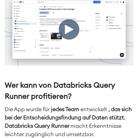
Agile Development
Test Management
Technische Dokumentation
Service Management
IT Service Management & CMDB
Service Management Journey
Enterprise Service Management
Asset Management
Omnichannel Kundenservice
Wer kann von Databricks Query
Industrielle Instandhaltung
Runner profitieren?
Project & Work Management
Die App wurde für
jedes Team
entwickelt
, das sich
Zeiterfassung, Planung und
bei der Entscheidungsfindung auf Daten stützt.
Überstunden
Databricks Query Runner
macht Erkenntnisse
Geschäftsprozesse
leichter zugänglich und umsetzbar.
LMS / eLearning