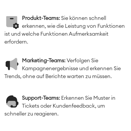
ERP Solutions
Reports und Dashboards
Produkt-Teams:
Sie können schnell
Arbeitsmanagement
erkennen, wie die Leistung von Funktionen
ist und welche Funktionen Aufmerksamkeit
SOLUTIONS
Knowledge & Information
erfordern.
Enterprise Wiki
Meetings
SERVICES
■
Marketing-Teams:
Verfolgen Sie
Social Intranet
Virtual Office
Kampagnenergebnisse und erkennen Sie
■
Trends, ohne auf Berichte warten zu müssen.
RESSOURCEN
■
■
Integration
Artificial Intelligence
■
ÜBER UNS
Support-Teams:
Erkennen Sie Muster in
SAP Integration
Tickets oder Kundenfeedback, um
schneller zu reagieren.
Atlassian Backup & Restore