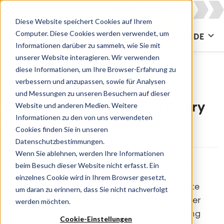
Diese Website speichert Cookies auf Ihrem
Computer. Diese Cookies werden verwendet, um
KONTAKT
DE
Informationen darüber zu sammeln, wie Sie mit
unserer Website interagieren. Wir verwenden
diese Informationen, um Ihre Browser-Erfahrung zu
verbessern und anzupassen, sowie für Analysen
und Messungen zu unseren Besuchern auf dieser
Website und anderen Medien. Weitere
Einführung in Databricks Query
Informationen zu den von uns verwendeten
Runner
Cookies finden Sie in unseren
Datenschutzbestimmungen.
Wenn Sie ablehnen, werden Ihre Informationen
[Business Teams], [Rovo], [Team25 Barcelona]
beim Besuch dieser Website nicht erfasst. Ein
einzelnes Cookie wird in Ihrem Browser gesetzt,
In den schnelllebigen Unternehmen von heute
um daran zu erinnern, dass Sie nicht nachverfolgt
spielen Daten eine entscheidende Rolle
bei der
werden möchten.
Entwicklung von Strategien und der Förderung
Cookie-Einstellungen